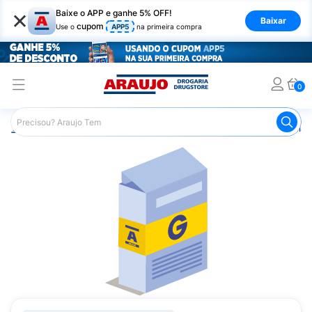
×
Baixe o APP e ganhe 5% OFF!
Baixar
cupom
Use o
APP5
na primeira compra
0
Araujo
Medicamentos
Remédio para Diabetes
Glicl