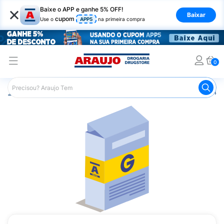
×
Baixe o APP e ganhe 5% OFF!
Baixar
cupom
Use o
APP5
na primeira compra
0
Araujo
Medicamentos
Remédio para Diabetes
Glicl