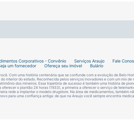
dimentos Corporativos - Convênio
Serviços Araujo
Fale Cono
Seja um fornecedor
Ofereça seu imóvel
Bulário
 você. Com uma história centenária que se confunde com a evolução de Belo Hori
s do interior do estado. Reconhecida pelos serviços inovadores e com um mix de 
trimônio dos mineiros. Essa trajetória de sucesso é também uma história de pion
 oferecer o plantão 24 horas (1933), a primeira a oferecer o serviço de telemarke
primeira rede a implantar o modelo drugstore. Na área de medicamentos, também nã
 novo para uma confiança antiga: de que na Araujo você sempre encontra medi