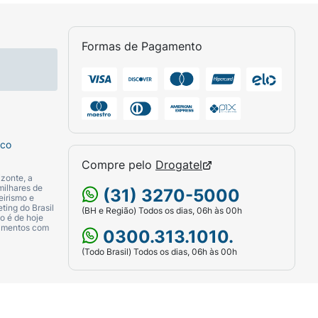
Formas de Pagamento
sco
Compre pelo
Drogatel
zonte, a
milhares de
(31) 3270-5000
eirismo e
ting do Brasil
(BH e Região) Todos os dias, 06h às 00h
o é de hoje
camentos com
0300.313.1010.
(Todo Brasil) Todos os dias, 06h às 00h