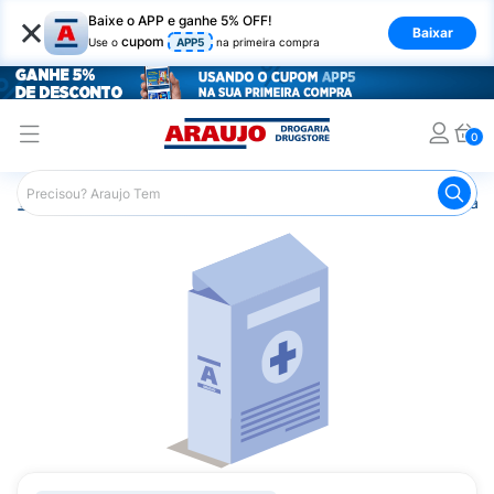
×
Baixe o APP e ganhe 5% OFF!
Baixar
cupom
Use o
APP5
na primeira compra
0
Araujo
Medicamentos
Remédio para Diabetes
Glifa