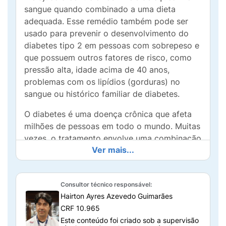
sangue quando combinado a uma dieta
adequada. Esse remédio também pode ser
usado para prevenir o desenvolvimento do
diabetes tipo 2 em pessoas com sobrepeso e
que possuem outros fatores de risco, como
pressão alta, idade acima de 40 anos,
problemas com os lipídios (gorduras) no
sangue ou histórico familiar de diabetes.
O diabetes é uma doença crônica que afeta
milhões de pessoas em todo o mundo. Muitas
vezes, o tratamento envolve uma combinação
Ver mais...
de medicamentos, alimentação saudável e
atividade física regular, para garantir mais
qualidade de vida. Vamos entender melhor
Consultor técnico responsável:
como esse medicamento funciona e quem
Hairton Ayres Azevedo Guimarães
pode utilizá-lo.
CRF 10.965
O que é Glifage XR 500mg?
Este conteúdo foi criado sob a supervisão