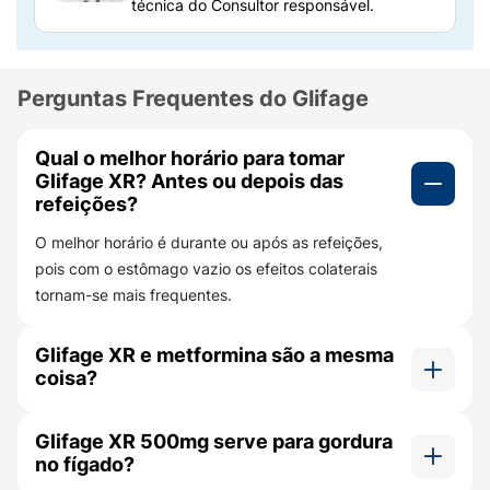
técnica do Consultor responsável.
Glifage XR 500mg é um medicamento
indicado para tratamento da diabetes
mellitus
tipo 2 ou para casos de diabetes tipo 1 em
Perguntas Frequentes do Glifage
complementação ao uso de
insulina
.
Também pode ser receitado para tratar a
Qual o melhor horário para tomar
síndrome dos ovários policísticos, condição
Glifage XR? Antes ou depois das
caracterizada por ciclos menstruais
refeições?
irregulares e, frequentemente, excesso de
O melhor horário é durante ou após as refeições,
pelos e obesidade.
pois com o estômago vazio os efeitos colaterais
Para que serve Glifage XR 500?
tornam-se mais frequentes.
O Glifage XR 500mg é um
remédio para
Glifage XR e metformina são a mesma
diabetes
que ajuda a reduzir e controlar os
coisa?
níveis de açúcar no sangue. É um
medicamento com duas formas de ação
Sim. Porém o Glifage XR é uma metformina de
Glifage XR 500mg serve para gordura
principais:
ação prolongada.
no fígado?
Diminui a produção de glicose (açúcar)