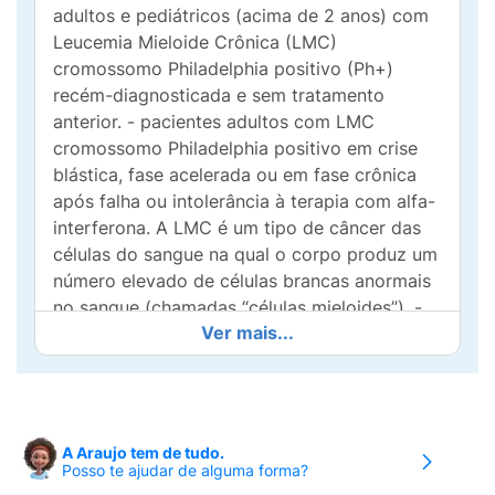
adultos e pediátricos (acima de 2 anos) com
Leucemia Mieloide Crônica (LMC)
cromossomo Philadelphia positivo (Ph+)
recém-diagnosticada e sem tratamento
anterior. - pacientes adultos com LMC
cromossomo Philadelphia positivo em crise
blástica, fase acelerada ou em fase crônica
após falha ou intolerância à terapia com alfa-
interferona. A LMC é um tipo de câncer das
células do sangue na qual o corpo produz um
número elevado de células brancas anormais
no sangue (chamadas “células mieloides”). -
Ver mais...
pacientes adultos e pediátricos (acima de 1
ano) com Leucemia Linfoblástica Aguda (LLA
Ph+) cromossomo Philadelphia positivo,
recentemente diagnosticada, integrados com
quimioterapia. Leucemia é um tipo de câncer
A Araujo tem de tudo.
das células brancas do sangue. Estas células
Posso te ajudar de alguma forma?
brancas em geral ajudam o corpo a combater