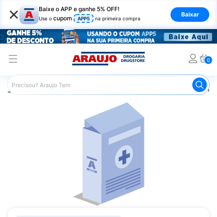
×
Baixe o APP e ganhe 5% OFF!
Baixar
cupom
Use o
APP5
na primeira compra
0
Araujo
Medicamentos
Medicamentos Especiais
Onco