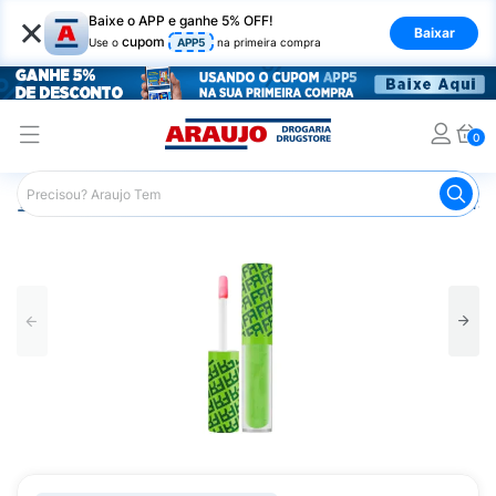
×
Baixe o APP e ganhe 5% OFF!
Baixar
cupom
Use o
APP5
na primeira compra
0
Araujo
Maquiagem
Lábios
Gloss Labial
Gloss Fran