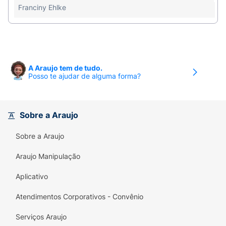
Manter fora do alcance das crianças. Em caso de
Franciny Ehlke
eventual sensibilidade suspender o uso. Uso
externo.
A Araujo tem de tudo.
Posso te ajudar de alguma forma?
Sobre a Araujo
Sobre a Araujo
Araujo Manipulação
Aplicativo
Atendimentos Corporativos - Convênio
Serviços Araujo