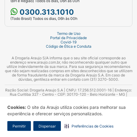
(BH e Região) Todos os dias, 06h às 00h
0300.313.1010
(Todo Brasil) Todos os dias, 06h às 00h
Termo de Uso
Portal da Privacidade
Covid-19
Código de Ética e Conduta
A Drogaria Araujo S/A informa que o seu site oficial corresponde ao
endereço www.araujo.com.br, não reconhecendo qualquer outro que
utilize indevidamente da sua marca. Para sua segurança recomendamos
que não sejam realizadas compras em sites desconhecidos que se utilizem
de forma fraudulenta da marca da Drogaria Araujo S.A. Em caso de
dúvidas, gentileza entrar em contato com (31) 3270-5000.
Razão Social: Drogaria Araujo S.A | CNPJ: 17.256.512.0001-16 | Endereço:
Rua Curitiba 327 - Centro - CEP: 30170-120 - Belo Horizonte - MG |
Telefones: 0300.313.1010 e (31) 3270-5000 Horário de funcionamento -
06:00h às 00:00h | Consultores técnicos responsáveis: Hairton Ayres
Cookies:
O site da Araujo utiliza cookies para melhorar sua
Azevedo Guimarães – CRF 10.965 | Yasmin Silva Alvarenga – CRF 52.584 -
Consultor substituto: Thiago Aguiar Pinheiro - CRF Nº 13.748. Alvará
experiência e oferecer serviços personalizados.
Sanitário: 2025020713 | Autorização de Funcionamento da Empresa (AFE):
7.16355-1
Permitir
Dispensar
Preferências de Cookies