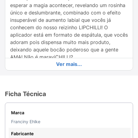
esperar a magia acontecer, revelando um rosinha
único e deslumbrante, combinado com o efeito
insuperável de aumento labial que vocês já
conhecem do nosso reizinho LIPCHILLI! O
aplicador está em formato de espátula, que vocês
adoram pois dispensa muito mais produto,
deixando aquele bocão poderoso que a gente
AMA! Não é maraviCHILLI?
Ver mais...
O GLOSS GREENCHILLI É VERDE E MUDA DE
COR CONFORME O pH DA BOCA.
MODO DE USAR
Ficha Técnica
Aplique diretamente nos lábios conforme
desejado com o próprio aplicador ou com um
Marca
pincel
Franciny Ehlke
Precauções
Fabricante