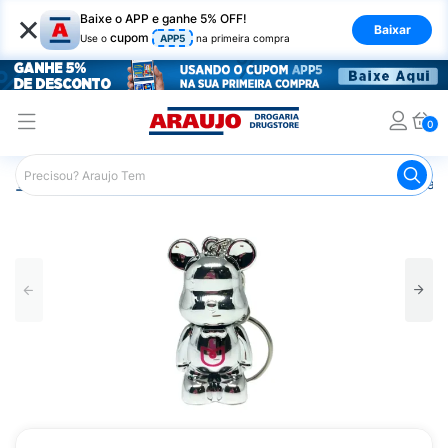
×
Baixe o APP e ganhe 5% OFF!
Baixar
cupom
Use o
APP5
na primeira compra
0
Araujo
Maquiagem
Lábios
Gloss Labial
Gloss Lab