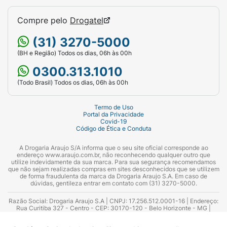
Compre pelo
Drogatel
(31) 3270-5000
(BH e Região) Todos os dias, 06h às 00h
0300.313.1010
(Todo Brasil) Todos os dias, 06h às 00h
Termo de Uso
Portal da Privacidade
Covid-19
Código de Ética e Conduta
A Drogaria Araujo S/A informa que o seu site oficial corresponde ao
endereço www.araujo.com.br, não reconhecendo qualquer outro que
utilize indevidamente da sua marca. Para sua segurança recomendamos
que não sejam realizadas compras em sites desconhecidos que se utilizem
de forma fraudulenta da marca da Drogaria Araujo S.A. Em caso de
dúvidas, gentileza entrar em contato com (31) 3270-5000.
Razão Social: Drogaria Araujo S.A | CNPJ: 17.256.512.0001-16 | Endereço:
Rua Curitiba 327 - Centro - CEP: 30170-120 - Belo Horizonte - MG |
Telefones: 0300.313.1010 e (31) 3270-5000 Horário de funcionamento -
06:00h às 00:00h | Consultores técnicos responsáveis: Hairton Ayres