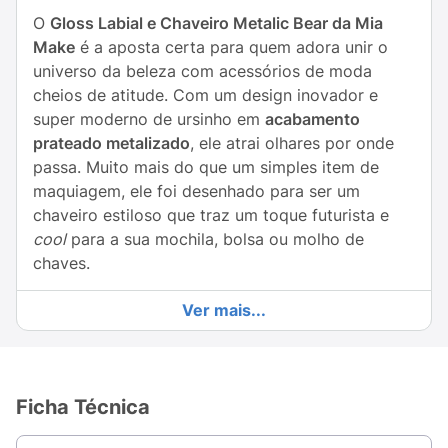
O
Gloss Labial e Chaveiro Metalic Bear da Mia
Make
é a aposta certa para quem adora unir o
universo da beleza com acessórios de moda
cheios de atitude. Com um design inovador e
super moderno de ursinho em
acabamento
prateado metalizado
, ele atrai olhares por onde
passa. Muito mais do que um simples item de
maquiagem, ele foi desenhado para ser um
chaveiro estiloso que traz um toque futurista e
cool
para a sua mochila, bolsa ou molho de
chaves.
Além de ser um acessório de destaque, ele
Ver mais...
guarda em seu interior um gloss labial de textura
confortável, ideal para proporcionar um brilho
sutil e ajudar na hidratação diária dos lábios. É a
praticidade que você precisava para dar aquele
Ficha Técnica
retoque rápido durante a correria do dia a dia,
mantendo sua boca sempre bonita, macia e