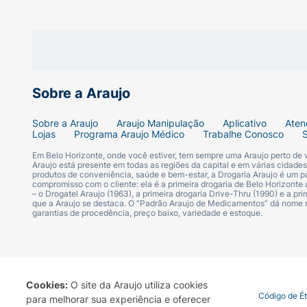
Aplique o Gloss Labial Melu utilizando o a
extremidades. Para um efeito de maior volum
longo do dia sempre que desejar renovar o 
Ficha Técnica:
Sobre a Araujo
Marca:
Melu by Ruby Rose.
Sobre a Araujo
Araujo Manipulação
Aplicativo
Aten
Produto:
Gloss Labial.
Lojas
Programa Araujo Médico
Trabalhe Conosco
Em Belo Horizonte, onde você estiver, tem sempre uma Araujo perto de
Variante/Tonalidade:
Banoffee.
Araujo está presente em todas as regiões da capital e em várias cidade
produtos de conveniência, saúde e bem-estar, a Drogaria Araujo é um pa
compromisso com o cliente: ela é a primeira drogaria de Belo Horizonte a
– o Drogatel Araujo (1963), a primeira drogaria Drive-Thru (1990) e a 
Código de Barras (EAN):
7900083013542
que a Araujo se destaca. O “Padrão Araujo de Medicamentos” dá nome
garantias de procedência, preço baixo, variedade e estoque.
Indicação:
Para todos os tipos de pele e l
Efeito:
Brilho espelhado / Luminoso com pa
Cookies:
O site da Araujo utiliza cookies
Textura:
Fluida e não pegajosa.
Termo de Uso
Portal da Privacidade
Covid-19
Código de É
para melhorar sua experiência e oferecer