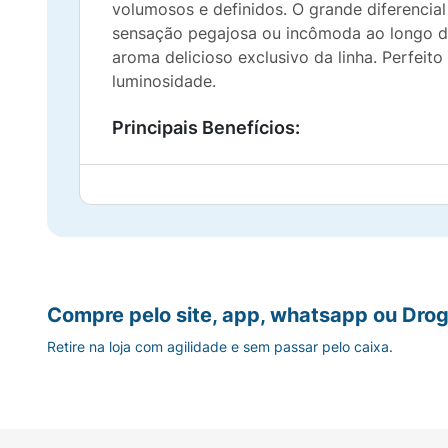
volumosos e definidos. O grande diferencial
sensação pegajosa ou incômoda ao longo do
aroma delicioso exclusivo da linha. Perfeit
luminosidade.
Principais Benefícios:
Brilho Espelhado Tridimensional:
Partícul
Textura Confortável e Não Pegajosa:
Fórm
Efeito Volumoso:
O acabamento luminoso d
Compre pelo site, app, whatsapp ou Drog
Uso Versátil:
Pode ser aplicado diretament
Retire na loja com agilidade e sem passar pelo caixa.
Aroma Delicioso:
Fragrância suave e envo
Sugestão de Uso: