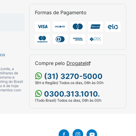
tribuindo uniformemente em direção às
 lábio inferior. Pode ser reaplicado ao
Formas de Pagamento
sco
Compre pelo
Drogatel
zonte, a
milhares de
(31) 3270-5000
eirismo e
ting do Brasil
(BH e Região) Todos os dias, 06h às 00h
o é de hoje
camentos com
0300.313.1010.
(Todo Brasil) Todos os dias, 06h às 00h