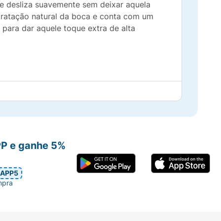
que desliza suavemente sem deixar aquela
dratação natural da boca e conta com um
 para dar aquele toque extra de alta
enso e duradouro.
 ou colar nos lábios.
ios mais cheios.
PP e ganhe 5%
ra personalizar o look.
APP5
plicação ainda mais agradável.
mpra