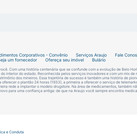
plicador integrado, começando pelo centro dos lábios e dis
e, concentre a aplicação no arco do cupido e no centro do
brilho e a sensação de hidratação.
dimentos Corporativos - Convênio
Serviços Araujo
Fale Cono
Seja um fornecedor
Ofereça seu imóvel
Bulário
 você. Com uma história centenária que se confunde com a evolução de Belo Hori
s do interior do estado. Reconhecida pelos serviços inovadores e com um mix de 
trimônio dos mineiros. Essa trajetória de sucesso é também uma história de pion
 oferecer o plantão 24 horas (1933), a primeira a oferecer o serviço de telemarke
primeira rede a implantar o modelo drugstore. Na área de medicamentos, também nã
.
 novo para uma confiança antiga: de que na Araujo você sempre encontra medi
ábios.
rtículas de brilho.
tica e Conduta