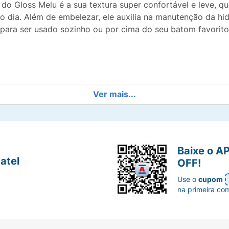
 do Gloss Melu é a sua textura super confortável e leve, 
 dia. Além de embelezar, ele auxilia na manutenção da hi
o para ser usado sozinho ou por cima do seu batom favorito
as luminosas refinadas que garantem um reflexo de luz int
Ver mais...
ula leve desenvolvida para deslizar suavemente, sem pesar
e alta definição ajuda a criar uma aparência óptica de láb
Baixe o A
atel
OFF!
e sobre a pele ou combinado com batons e lápis labiais pa
Use o
cupom
lvente inspirada em banoffee que torna a experiência de a
na primeira co