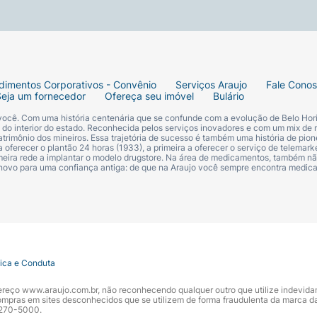
dimentos Corporativos - Convênio
Serviços Araujo
Fale Cono
Seja um fornecedor
Ofereça seu imóvel
Bulário
 você. Com uma história centenária que se confunde com a evolução de Belo Hori
s do interior do estado. Reconhecida pelos serviços inovadores e com um mix de 
trimônio dos mineiros. Essa trajetória de sucesso é também uma história de pion
 oferecer o plantão 24 horas (1933), a primeira a oferecer o serviço de telemarke
primeira rede a implantar o modelo drugstore. Na área de medicamentos, também nã
 novo para uma confiança antiga: de que na Araujo você sempre encontra medi
tica e Conduta
ndereço www.araujo.com.br, não reconhecendo qualquer outro que utilize indevid
pras em sites desconhecidos que se utilizem de forma fraudulenta da marca d
 3270-5000.