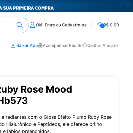
Olá, Entre ou Cadastre-se
R$ 0,00
0
Baixar App
Acompanhar Pedido
Central Araujo
 Ruby Rose Mood
 Hb573
 e radiantes com o Gloss Efeito Plump Ruby Rose
 Hialurônico e Peptídeos, ele oferece brilho
a e lábios preenchidos.