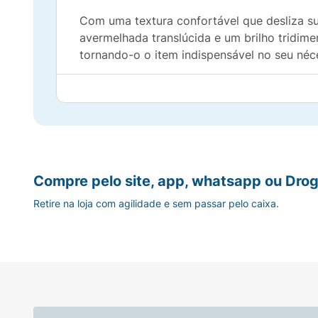
Com uma textura confortável que desliza s
avermelhada translúcida e um brilho tridim
tornando-o o item indispensável no seu néc
Benefícios Principais:
Efeito Plump Ativo:
Proporciona lábios co
Tratamento Intenso:
Enriquecido com Ácid
Compre pelo site, app, whatsapp ou Drog
Brilho Espelhado e Confortável:
Luminosid
Retire na loja com agilidade e sem passar pelo caixa.
Cor Translúcida Versátil:
Adiciona um toqu
Design Prático:
Embalagem moderna e aplic