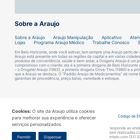
Sobre a Araujo
Sobre a Araujo
Araujo Manipulação
Aplicativo
Aten
Lojas
Programa Araujo Médico
Trabalhe Conosco
Em Belo Horizonte, onde você estiver, tem sempre uma Araujo perto de
Araujo está presente em todas as regiões da capital e em várias cidade
produtos de conveniência, saúde e bem-estar, a Drogaria Araujo é um pa
compromisso com o cliente: ela é a primeira drogaria de Belo Horizonte a
– o Drogatel Araujo (1963), a primeira drogaria Drive-Thru (1990) e a 
que a Araujo se destaca. O “Padrão Araujo de Medicamentos” dá nome
garantias de procedência, preço baixo, variedade e estoque.
Cookies:
O site da Araujo utiliza cookies
Termo de Uso
Portal da Privacidade
Covid-19
Código de É
para melhorar sua experiência e oferecer
serviços personalizados.
A Drogaria Araujo S/A informa que o seu site oficial corresponde ao e
marca. Para sua segurança recomendamos que não sejam realizadas com
Araujo S.A. Em caso de dúvidas, gentileza entrar em contato com (31)
Permitir
Dispensar