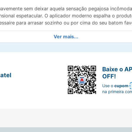
uavemente sem deixar aquela sensação pegajosa incômoda,
ensional espetacular. O aplicador moderno espalha o produ
essaire para arrasar sozinho ou por cima do seu batom favo
Ver mais...
m aparência mais volumosa e preenchida.
o Hialurônico e Peptídeos para hidratação e nutrição cont
Baixe o A
atel
OFF!
ade radiante sem deixar os lábios colando.
Use o
cupom
na primeira co
e saudável de cor ideal para qualquer ocasião.
ador anatômico que facilita o contorno labial.