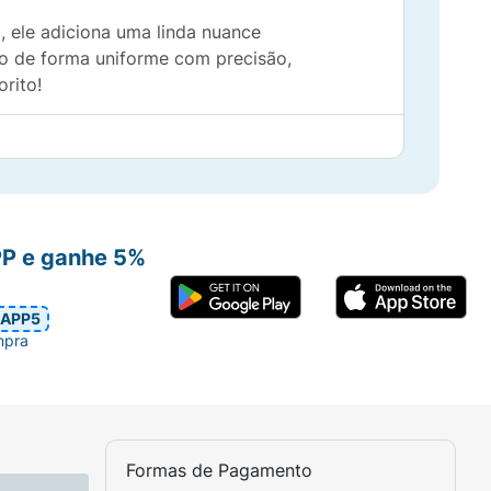
 ele adiciona uma linda nuance
to de forma uniforme com precisão,
rito!
ínuas.
PP e ganhe 5%
APP5
mpra
Formas de Pagamento