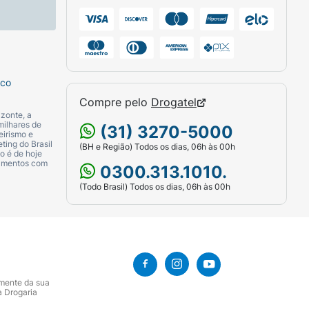
sco
Compre pelo
Drogatel
zonte, a
milhares de
(31) 3270-5000
eirismo e
ting do Brasil
(BH e Região) Todos os dias, 06h às 00h
o é de hoje
camentos com
0300.313.1010.
(Todo Brasil) Todos os dias, 06h às 00h
amente da sua
a Drogaria