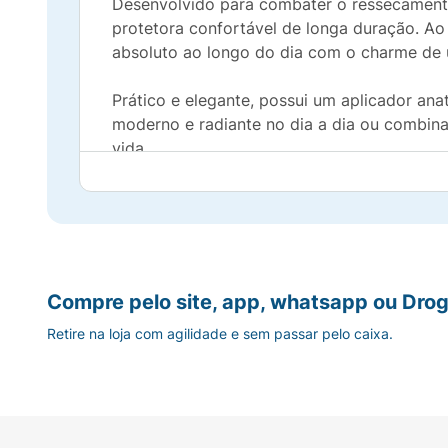
Desenvolvido para combater o ressecament
protetora confortável de longa duração. Ao 
absoluto ao longo do dia com o charme de u
Prático e elegante, possui um aplicador an
moderno e radiante no dia a dia ou combina
vida.
Benefícios e Diferenciais:
Fórmula Híbrida Premium:
Combina o poder
Toque de Cor Saudável:
Deixa um leve e s
Compre pelo site, app, whatsapp ou Drog
Retire na loja com agilidade e sem passar pelo caixa.
Acabamento Espelhado Confortável:
Entr
Máxima Emoliência:
Hidrata intensamente,
Design Anatômico:
Aplicador macio que f