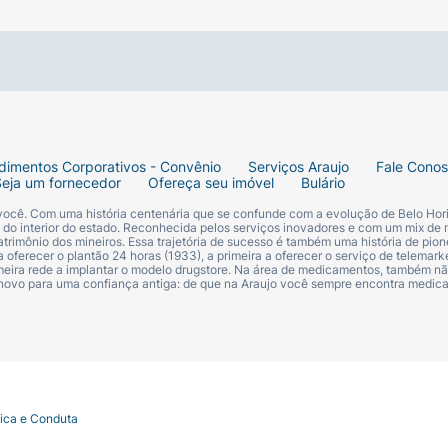
dimentos Corporativos - Convênio
Serviços Araujo
Fale Cono
Seja um fornecedor
Ofereça seu imóvel
Bulário
 você. Com uma história centenária que se confunde com a evolução de Belo Hori
s do interior do estado. Reconhecida pelos serviços inovadores e com um mix de 
trimônio dos mineiros. Essa trajetória de sucesso é também uma história de pion
 oferecer o plantão 24 horas (1933), a primeira a oferecer o serviço de telemarke
primeira rede a implantar o modelo drugstore. Na área de medicamentos, também nã
 novo para uma confiança antiga: de que na Araujo você sempre encontra medi
tica e Conduta