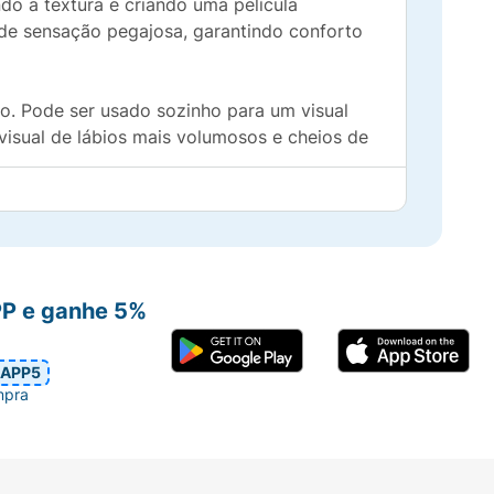
do a textura e criando uma película
e de sensação pegajosa, garantindo conforto
o. Pode ser usado sozinho para um visual
visual de lábios mais volumosos e cheios de
nso de um gloss.
PP e ganhe 5%
r ocasião.
m ficar grudento.
APP5
mpra
s.