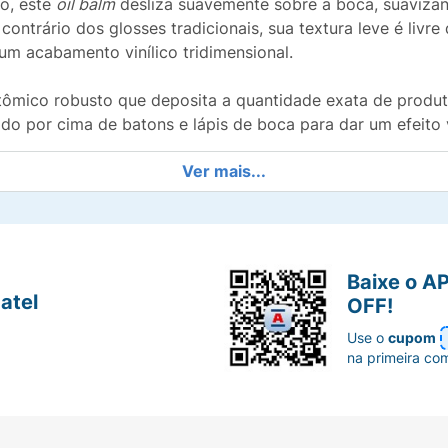
o, este
oil balm
desliza suavemente sobre a boca, suavizan
contrário dos glosses tradicionais, sua textura leve é livr
m acabamento vinílico tridimensional.
atômico robusto que deposita a quantidade exata de produt
do por cima de batons e lápis de boca para dar um efeito 
Ver mais...
 de nutrição profunda de um balm em óleo ao brilho inte
Baixe o A
ofisticado tom avermelhado translúcido ideal para qualque
atel
OFF!
ega um brilho cristalino que reflete a luz sem escorrer e se
Use o
cupom
na primeira co
 prevenindo rachaduras e o aspecto de lábios ressecados.
acilita o contorno preciso dos lábios com poucas passada