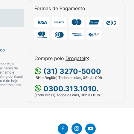
Formas de Pagamento
sco
Compre pelo
Drogatel
zonte, a
milhares de
(31) 3270-5000
eirismo e
ting do Brasil
(BH e Região) Todos os dias, 06h às 00h
o é de hoje
camentos com
0300.313.1010.
(Todo Brasil) Todos os dias, 06h às 00h