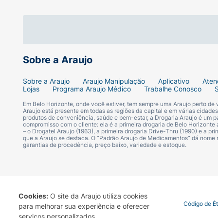
Sobre a Araujo
Sobre a Araujo
Araujo Manipulação
Aplicativo
Aten
Lojas
Programa Araujo Médico
Trabalhe Conosco
Em Belo Horizonte, onde você estiver, tem sempre uma Araujo perto de
Araujo está presente em todas as regiões da capital e em várias cidade
produtos de conveniência, saúde e bem-estar, a Drogaria Araujo é um pa
compromisso com o cliente: ela é a primeira drogaria de Belo Horizonte a
– o Drogatel Araujo (1963), a primeira drogaria Drive-Thru (1990) e a 
que a Araujo se destaca. O “Padrão Araujo de Medicamentos” dá nome
garantias de procedência, preço baixo, variedade e estoque.
Cookies:
O site da Araujo utiliza cookies
Termo de Uso
Portal da Privacidade
Covid-19
Código de É
para melhorar sua experiência e oferecer
serviços personalizados.