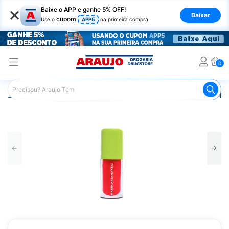
×
Baixe o APP e ganhe 5% OFF!
Baixar
cupom
Use o
APP5
na primeira compra
0
Araujo
Maquiagem
Lábios
Gloss Labial
Gloss Lip 