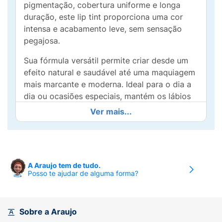
pigmentação, cobertura uniforme e longa
duração, este lip tint proporciona uma cor
intensa e acabamento leve, sem sensação
pegajosa.
Sua fórmula versátil permite criar desde um
efeito natural e saudável até uma maquiagem
mais marcante e moderna. Ideal para o dia a
dia ou ocasiões especiais, mantém os lábios
com aparência fresca, vibrante e confortável
Ver mais...
por horas.
Com embalagem prática e design moderno, é
perfeito para carregar na bolsa e retocar
sempre que necessário. O tom vermelho
A Araujo tem de tudo.
Posso te ajudar de alguma forma?
vibrante valoriza diferentes tons de pele e
combina com diversos estilos de maquiagem.
Sobre a Araujo