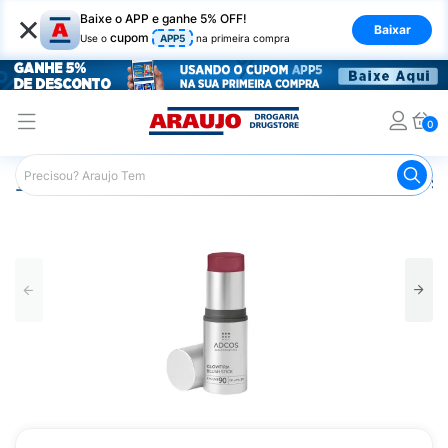
×
Baixe o APP e ganhe 5% OFF!
Baixar
cupom
Use o
APP5
na primeira compra
0
Araujo
Maquiagem
Rosto
Blush
Glowfirm Blush S