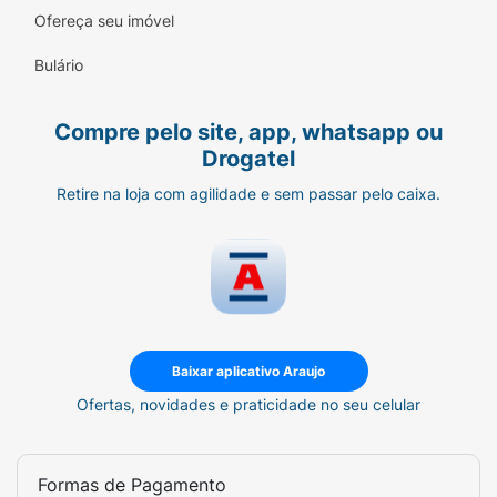
Fator de Proteção:
FPS 90 (UVB) / FP-UVA
Ofereça seu imóvel
39.
Bulário
Principais Ativos:
Ativos firmadores e
antioxidantes.
Compre pelo site, app, whatsapp ou
Drogatel
Indicação:
Todos os tipos de pele, inclusive
as sensíveis.
Retire na loja com agilidade e sem passar pelo caixa.
Benefício Principal:
Protege, colore e firma
a pele.
Como Usar:
Aplique o bastão diretamente
sobre as maçãs do rosto e espalhe com os
dedos, pincel ou esponja, dando leves
Baixar aplicativo Araujo
batidinhas para um acabamento uniforme.
Ofertas, novidades e praticidade no seu celular
Pode ser reaplicado ao longo do dia para
reforçar a proteção solar.
Formas de Pagamento