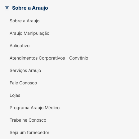
colágeno, melhorando a elasticidade e a
Sobre a Araujo
firmeza da pele com o uso contínuo.
Sobre a Araujo
Acabamento Natural:
Possui textura leve
que se funde à pele, entregando uma cor
Araujo Manipulação
saudável e radiante (efeito "sun kissed")
sem pesar.
Aplicativo
Alta Resistência:
É
resistente à água
, o que
Atendimentos Corporativos - Convênio
o torna perfeito para dias quentes, prática
Serviços Araujo
de esportes ou para quem precisa que a
maquiagem dure o dia todo.
Fale Conosco
Praticidade:
O formato bastão permite
Lojas
aplicação direta e fácil retoque em qualquer
lugar.
Programa Araujo Médico
Ficha Técnica:
Trabalhe Conosco
Tipo:
Blush em Bastão (Stick).
Seja um fornecedor