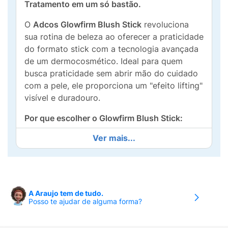
Tratamento em um só bastão.
O
Adcos Glowfirm Blush Stick
revoluciona
sua rotina de beleza ao oferecer a praticidade
do formato stick com a tecnologia avançada
de um dermocosmético. Ideal para quem
busca praticidade sem abrir mão do cuidado
com a pele, ele proporciona um "efeito lifting"
visível e duradouro.
Por que escolher o Glowfirm Blush Stick:
Ver mais...
Proteção Solar Extrema:
Com
FPS 90
e
FP-
UVA 39
, oferece uma barreira poderosa
contra a radiação solar e a luz visível,
prevenindo manchas e o envelhecimento
precoce (fotoenvelhecimento).
A Araujo tem de tudo.
Posso te ajudar de alguma forma?
Tratamento Anti-idade:
Sua fórmula
"Glowfirm" estimula a produção de