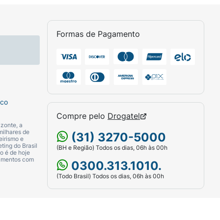
Formas de Pagamento
sco
Compre pelo
Drogatel
zonte, a
milhares de
(31) 3270-5000
eirismo e
ting do Brasil
(BH e Região) Todos os dias, 06h às 00h
o é de hoje
camentos com
0300.313.1010.
(Todo Brasil) Todos os dias, 06h às 00h