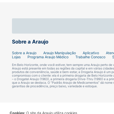
Sobre a Araujo
Sobre a Araujo
Araujo Manipulação
Aplicativo
Aten
Lojas
Programa Araujo Médico
Trabalhe Conosco
Em Belo Horizonte, onde você estiver, tem sempre uma Araujo perto de
Araujo está presente em todas as regiões da capital e em várias cidade
produtos de conveniência, saúde e bem-estar, a Drogaria Araujo é um pa
compromisso com o cliente: ela é a primeira drogaria de Belo Horizonte a
– o Drogatel Araujo (1963), a primeira drogaria Drive-Thru (1990) e a 
que a Araujo se destaca. O “Padrão Araujo de Medicamentos” dá nome
garantias de procedência, preço baixo, variedade e estoque.
Cookies:
O site da Araujo utiliza cookies