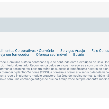
dimentos Corporativos - Convênio
Serviços Araujo
Fale Cono
Seja um fornecedor
Ofereça seu imóvel
Bulário
 você. Com uma história centenária que se confunde com a evolução de Belo Hori
s do interior do estado. Reconhecida pelos serviços inovadores e com um mix de 
trimônio dos mineiros. Essa trajetória de sucesso é também uma história de pion
 oferecer o plantão 24 horas (1933), a primeira a oferecer o serviço de telemarke
primeira rede a implantar o modelo drugstore. Na área de medicamentos, também nã
 novo para uma confiança antiga: de que na Araujo você sempre encontra medi