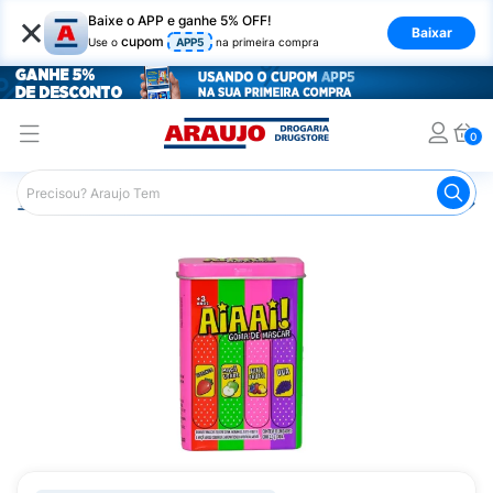
×
Baixe o APP e ganhe 5% OFF!
Baixar
cupom
Use o
APP5
na primeira compra
0
Araujo
Mercado
Doces e Bombonieres
Chicletes