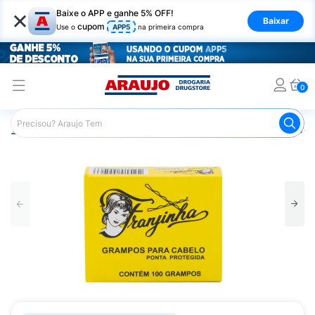
×
Baixe o APP e ganhe 5% OFF!
Baixar
cupom
Use o
APP5
na primeira compra
0
Araujo
Cabelo
Acessórios para Cabelos
Prendedores 