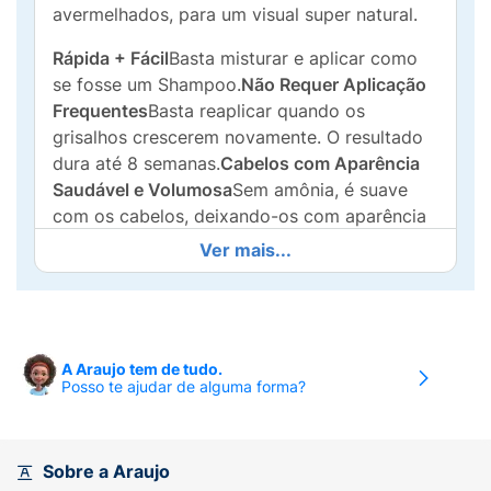
avermelhados, para um visual super natural.
Rápida + Fácil
Basta misturar e aplicar como
se fosse um Shampoo.
Não Requer Aplicação
Frequentes
Basta reaplicar quando os
grisalhos crescerem novamente. O resultado
dura até 8 semanas.
Cabelos com Aparência
Saudável e Volumosa
Sem amônia, é suave
com os cabelos, deixando-os com aparência
mais volumosa e sem grisalhos.
Ver mais...
Este Kit Contém:
Grecin 5: 25ml, Grecin 5
Ativador: 35ml, 1 par de luvas, Instruções de
uso.
A Araujo tem de tudo.
Modo de Uso:
Aplique.Espere 5 Minutos.Lave
Posso te ajudar de alguma forma?
com Shampoo e Enxágue.
Vide Folheto de
Instruções
Enxaguar bem o cabelo após a
aplicação. Em casos raros, o uso de
Sobre a Araujo
coloração capilares foi relacionado a