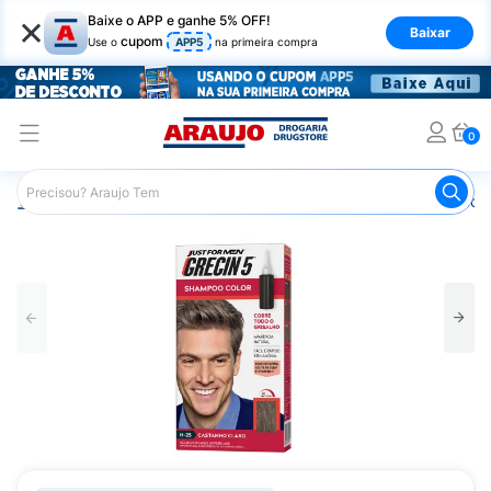
×
Baixe o APP e ganhe 5% OFF!
Baixar
cupom
Use o
APP5
na primeira compra
0
Araujo
Cabelo
Produtos para os Homens
Coloração e