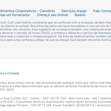
dimentos Corporativos - Convênio
Serviços Araujo
Fale Cono
Seja um fornecedor
Ofereça seu imóvel
Bulário
 você. Com uma história centenária que se confunde com a evolução de Belo Hori
s do interior do estado. Reconhecida pelos serviços inovadores e com um mix de 
trimônio dos mineiros. Essa trajetória de sucesso é também uma história de pion
 oferecer o plantão 24 horas (1933), a primeira a oferecer o serviço de telemarke
primeira rede a implantar o modelo drugstore. Na área de medicamentos, também nã
 novo para uma confiança antiga: de que na Araujo você sempre encontra medi
tica e Conduta
ndereço www.araujo.com.br, não reconhecendo qualquer outro que utilize indevid
pras em sites desconhecidos que se utilizem de forma fraudulenta da marca d
 3270-5000.
ço: Rua Curitiba 327 - Centro - CEP: 30170-120 - Belo Horizonte - MG | Telefon
s 00:00h | Consultores técnicos responsáveis: Hairton Ayres Azevedo Guimarã
hiago Aguiar Pinheiro - CRF Nº 13.748. Alvará Sanitário: 2025020713 | Autorizaç