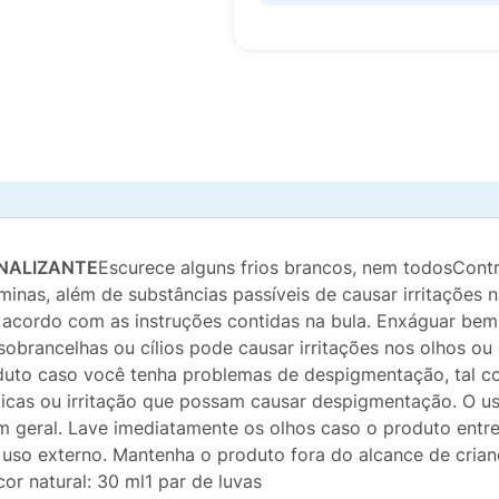
NALIZANTE
Escurece alguns frios brancos, nem todosContr
inas, além de substâncias passíveis de causar irritações 
 acordo com as instruções contidas na bula. Enxáguar bem
 sobrancelhas ou cílios pode causar irritações nos olhos ou
roduto caso você tenha problemas de despigmentação, tal c
érgicas ou irritação que possam causar despigmentação. O 
m geral. Lave imediatamente os olhos caso o produto ent
uso externo. Mantenha o produto fora do alcance de crian
or natural: 30 ml1 par de luvas