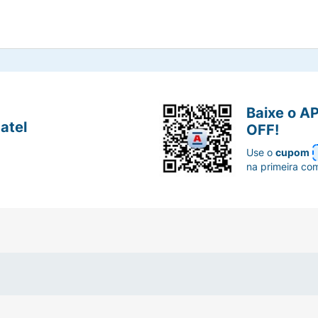
Baixe o A
atel
OFF!
Use o
cupom
na primeira co