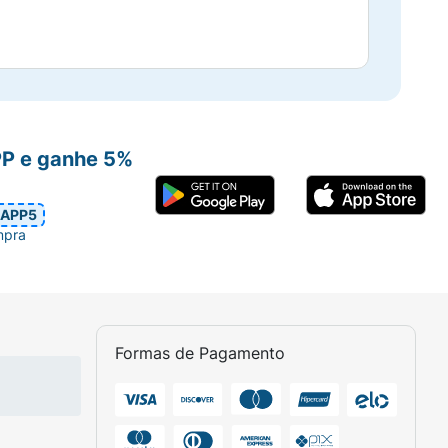
PP e ganhe 5%
APP5
mpra
Formas de Pagamento