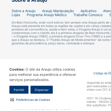
Sobre a Araujo
Sobre a Araujo
Araujo Manipulação
Aplicativo
Aten
Lojas
Programa Araujo Médico
Trabalhe Conosco
Em Belo Horizonte, onde você estiver, tem sempre uma Araujo perto de
Araujo está presente em todas as regiões da capital e em várias cidade
produtos de conveniência, saúde e bem-estar, a Drogaria Araujo é um pa
compromisso com o cliente: ela é a primeira drogaria de Belo Horizonte a
– o Drogatel Araujo (1963), a primeira drogaria Drive-Thru (1990) e a 
que a Araujo se destaca. O “Padrão Araujo de Medicamentos” dá nome
garantias de procedência, preço baixo, variedade e estoque.
Cookies:
O site da Araujo utiliza cookies
Termo de Uso
Portal da Privacidade
Covid-19
Código de É
para melhorar sua experiência e oferecer
serviços personalizados.
A Drogaria Araujo S/A informa que o seu site oficial corresponde ao e
marca. Para sua segurança recomendamos que não sejam realizadas com
Araujo S.A. Em caso de dúvidas, gentileza entrar em contato com (31)
Permitir
Dispensar
Razão Social: Drogaria Araujo S.A | CNPJ: 17.256.512.0001-16 | Endere
Preferências de Cookies
0300.313.1010 e (31) 3270-5000 Horário de funcionamento - 06:00h à
10.965 | Yasmin Silva Alvarenga – CRF 52.584 - Consultor substituto: T
Funcionamento da Empresa (AFE): 7.16355-1