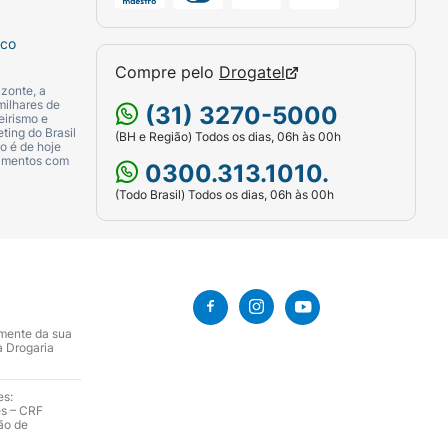
sco
Compre pelo
Drogatel
zonte, a
milhares de
(31) 3270-5000
eirismo e
ting do Brasil
(BH e Região) Todos os dias, 06h às 00h
o é de hoje
camentos com
0300.313.1010.
(Todo Brasil) Todos os dias, 06h às 00h
amente da sua
a Drogaria
es:
es – CRF
ão de