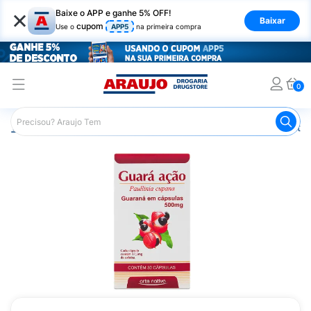
×
Baixe o APP e ganhe 5% OFF!
Baixar
cupom
Use o
APP5
na primeira compra
0
Araujo
Saúde e Bem Estar
Vitaminas e Minerais
Estim