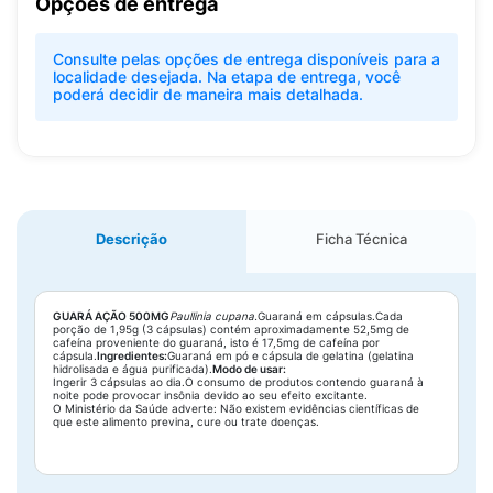
Opções de entrega
Consulte pelas opções de entrega disponíveis para a
localidade desejada. Na etapa de entrega, você
poderá decidir de maneira mais detalhada.
Descrição
Ficha Técnica
GUARÁ AÇÃO 500MG
Paullinia cupana.
Guaraná em cápsulas.Cada
porção de 1,95g (3 cápsulas) contém aproximadamente 52,5mg de
cafeína proveniente do guaraná, isto é 17,5mg de cafeína por
cápsula.
Ingredientes:
Guaraná em pó e cápsula de gelatina (gelatina
hidrolisada e água purificada).
Modo de usar:
Ingerir 3 cápsulas ao dia.O consumo de produtos contendo guaraná à
noite pode provocar insônia devido ao seu efeito excitante.
O Ministério da Saúde adverte: Não existem evidências científicas de
que este alimento previna, cure ou trate doenças.