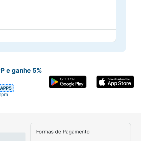
PP e ganhe 5%
 o uso.
APP5
mpra
Formas de Pagamento