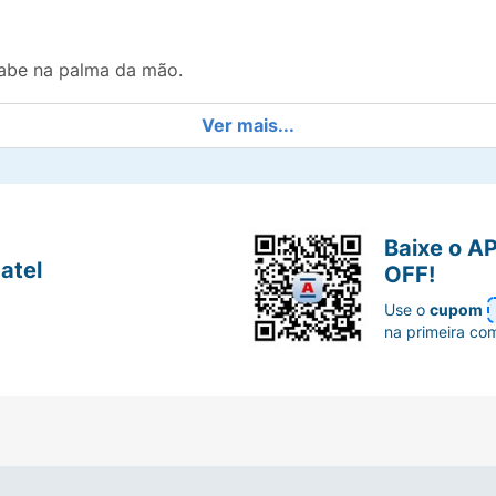
abe na palma da mão.
ua mala ou mochila.
Ver mais...
gante, ideal para todas as ocasiões.
cho manual suave e seguro.
Baixe o A
atel
OFF!
rda-chuva organizado e evita molhar outros objetos após
Use o
cupom
na primeira co