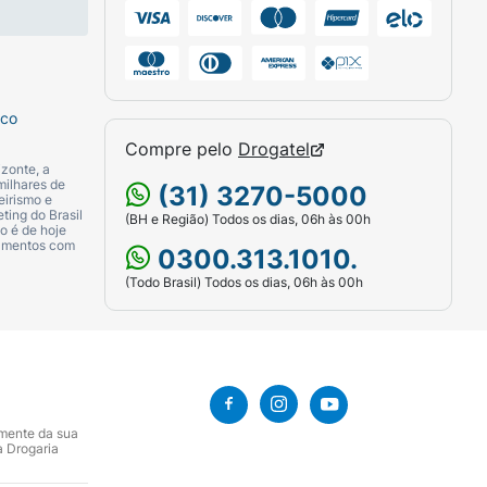
sco
Compre pelo
Drogatel
zonte, a
milhares de
(31) 3270-5000
eirismo e
ting do Brasil
(BH e Região) Todos os dias, 06h às 00h
o é de hoje
camentos com
0300.313.1010.
(Todo Brasil) Todos os dias, 06h às 00h
amente da sua
a Drogaria