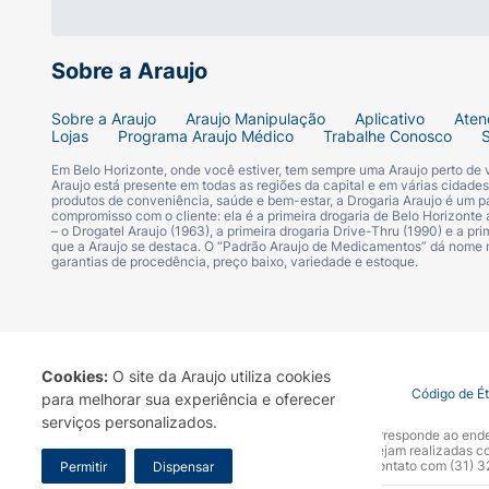
Material:
Tecido poliéster de alta densidad
Sobre a Araujo
Sobre a Araujo
Araujo Manipulação
Aplicativo
Aten
Lojas
Programa Araujo Médico
Trabalhe Conosco
Em Belo Horizonte, onde você estiver, tem sempre uma Araujo perto de
Araujo está presente em todas as regiões da capital e em várias cidade
produtos de conveniência, saúde e bem-estar, a Drogaria Araujo é um pa
compromisso com o cliente: ela é a primeira drogaria de Belo Horizonte a
– o Drogatel Araujo (1963), a primeira drogaria Drive-Thru (1990) e a 
que a Araujo se destaca. O “Padrão Araujo de Medicamentos” dá nome
garantias de procedência, preço baixo, variedade e estoque.
Cookies:
O site da Araujo utiliza cookies
Termo de Uso
Portal da Privacidade
Covid-19
Código de É
para melhorar sua experiência e oferecer
serviços personalizados.
A Drogaria Araujo S/A informa que o seu site oficial corresponde ao e
marca. Para sua segurança recomendamos que não sejam realizadas com
Araujo S.A. Em caso de dúvidas, gentileza entrar em contato com (31)
Permitir
Dispensar