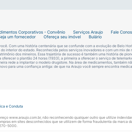
e e estrutura metálica leve.
dimentos Corporativos - Convênio
Serviços Araujo
Fale Cono
Seja um fornecedor
Ofereça seu imóvel
Bulário
 você. Com uma história centenária que se confunde com a evolução de Belo Hori
s do interior do estado. Reconhecida pelos serviços inovadores e com um mix de 
trimônio dos mineiros. Essa trajetória de sucesso é também uma história de pion
 oferecer o plantão 24 horas (1933), a primeira a oferecer o serviço de telemarke
primeira rede a implantar o modelo drugstore. Na área de medicamentos, também nã
 novo para uma confiança antiga: de que na Araujo você sempre encontra medi
tica e Conduta
ndereço www.araujo.com.br, não reconhecendo qualquer outro que utilize indevid
pras em sites desconhecidos que se utilizem de forma fraudulenta da marca d
 3270-5000.