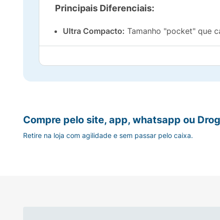
Principais Diferenciais:
Ultra Compacto:
Tamanho "pocket" que c
Leveza Extrema:
Não acrescenta peso à s
Design Minimalista:
Cor preta sóbria e ele
Fácil Manuseio:
Sistema de abertura e fe
Compre pelo site, app, whatsapp ou Drog
Acompanha Capa Protetora:
Mantém o gua
Retire na loja com agilidade e sem passar pelo caixa.
Ficha Técnica:
Quantidade:
1 Unidade.
Cor:
Preto.
Tipo:
Mini / Dobrável / Manual.