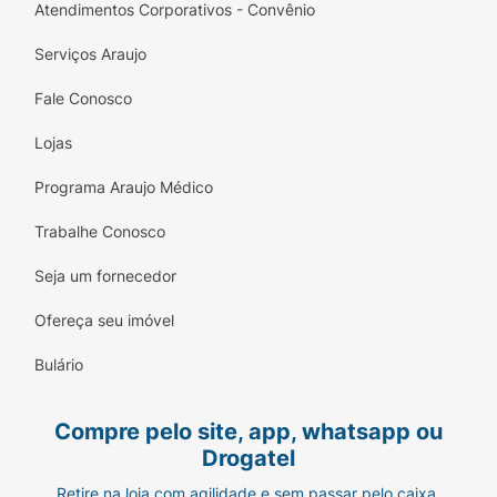
Atendimentos Corporativos - Convênio
Acionamento:
Automático (abertura)
Serviços Araujo
Material do Tecido:
Poliéster impermeável
Fale Conosco
Cabo:
Polímero de alta resistência com design
curvo
Lojas
Estrutura:
Metal reforçado com pintura
Programa Araujo Médico
anticorrosiva
Trabalhe Conosco
Seja um fornecedor
Ofereça seu imóvel
Bulário
Compre pelo site, app, whatsapp ou
Drogatel
Retire na loja com agilidade e sem passar pelo caixa.