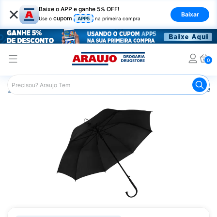
×
Baixe o APP e ganhe 5% OFF!
Baixar
cupom
Use o
APP5
na primeira compra
0
Araujo
Mercado
Casa e Utilidades
Guarda Chuva e S