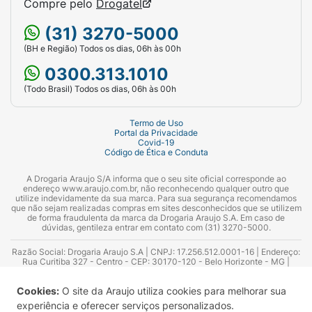
Compre pelo
Drogatel
(31) 3270-5000
(BH e Região) Todos os dias, 06h às 00h
0300.313.1010
(Todo Brasil) Todos os dias, 06h às 00h
Termo de Uso
Portal da Privacidade
Covid-19
Código de Ética e Conduta
A Drogaria Araujo S/A informa que o seu site oficial corresponde ao
endereço www.araujo.com.br, não reconhecendo qualquer outro que
utilize indevidamente da sua marca. Para sua segurança recomendamos
que não sejam realizadas compras em sites desconhecidos que se utilizem
de forma fraudulenta da marca da Drogaria Araujo S.A. Em caso de
dúvidas, gentileza entrar em contato com (31) 3270-5000.
Razão Social: Drogaria Araujo S.A | CNPJ: 17.256.512.0001-16 | Endereço:
Rua Curitiba 327 - Centro - CEP: 30170-120 - Belo Horizonte - MG |
Telefones: 0300.313.1010 e (31) 3270-5000 Horário de funcionamento -
06:00h às 00:00h | Consultores técnicos responsáveis: Hairton Ayres
Cookies:
O site da Araujo utiliza cookies para melhorar sua
Azevedo Guimarães – CRF 10.965 | Yasmin Silva Alvarenga – CRF 52.584 -
Consultor substituto: Thiago Aguiar Pinheiro - CRF Nº 13.748. Alvará
experiência e oferecer serviços personalizados.
Sanitário: 2025020713 | Autorização de Funcionamento da Empresa (AFE):