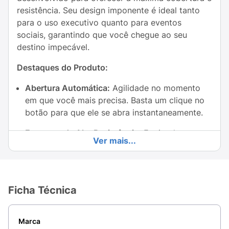
resistência. Seu design imponente é ideal tanto
para o uso executivo quanto para eventos
sociais, garantindo que você chegue ao seu
destino impecável.
Destaques do Produto:
Abertura Automática:
Agilidade no momento
em que você mais precisa. Basta um clique no
botão para que ele se abra instantaneamente.
Estrutura de Alta Resistência:
Equipado com
Ver mais...
varetas reforçadas que suportam ventos
moderados sem deformar ou virar do avesso
com facilidade.
Ficha Técnica
Cabo Curvo Clássico:
O cabo em formato de
"J" oferece uma pegada firme e confortável,
além de facilitar o armazenamento ao pendurá-
Marca
lo no braço ou em suportes.