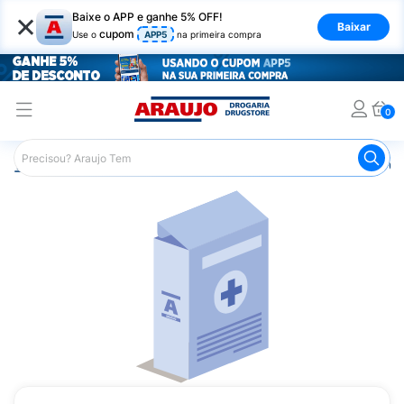
×
Baixe o APP e ganhe 5% OFF!
Baixar
cupom
Use o
APP5
na primeira compra
0
Araujo
Medicamentos
Saúde da Mulher
Remédios Gi