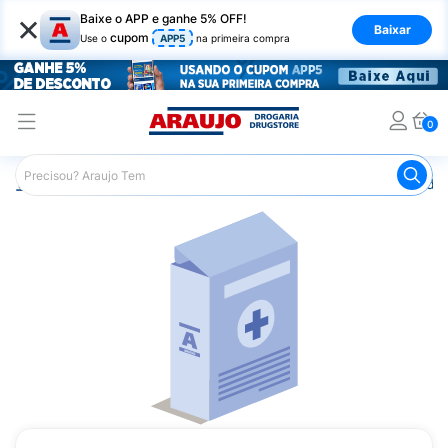
×
Baixe o APP e ganhe 5% OFF!
Baixar
cupom
Use o
APP5
na primeira compra
0
Araujo
Medicamentos
Remédios Hormonais
Remédio 