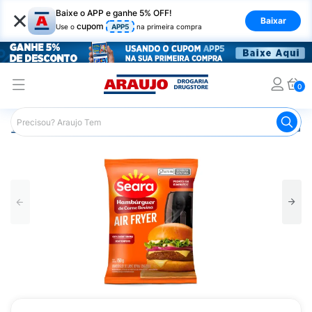
×
Baixe o APP e ganhe 5% OFF!
Baixar
cupom
Use o
APP5
na primeira compra
0
Araujo
Mercado
Alimentos Congelados e de Geladeira