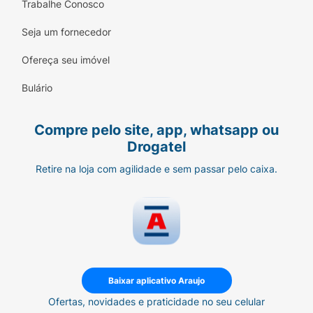
Dica de Preparo:
Pré-aqueça sua Air Fryer por
Trabalhe Conosco
3 a 5 minutos. Coloque o hambúrguer
Seja um fornecedor
congelado no cesto e programe por 15
minutos a 200°C. Na metade do tempo, vire o
Ofereça seu imóvel
hambúrguer para dourar por igual. Adicione
queijo nos últimos 2 minutos para derreter!
Bulário
Ficha Técnica:
Compre pelo site, app, whatsapp ou
Tipo:
Hambúrguer de Carne Bovina.
Drogatel
Retire na loja com agilidade e sem passar pelo caixa.
Peso:
150g (Unidade).
Conservação:
Congelado (-12°C ou mais
frio).
Diferencial:
Próprio para Air Fryer / Sem
Tempero.
Baixar aplicativo Araujo
Ofertas, novidades e praticidade no seu celular