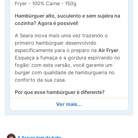
Fryer - 100% Carne - 150g
Hambúrguer alto, suculento e sem sujeira na
cozinha? Agora é possível!
A Seara inova mais uma vez trazendo o
primeiro hambúrguer desenvolvido
especificamente para o preparo na
Air Fryer
.
Esqueça a fumaça e a gordura espirrando no
fogão: com esta versão, você garante um
burger com qualidade de hamburgueria no
conforto da sua casa.
Por que esse hambúrguer é diferente?
Ver mais...
Tecnologia para Air Fryer:
Sua espessura e
composição foram pensadas para o calor
da fritadeira elétrica, garantindo que ele
fique dourado por fora e extremamente
suculento por dentro, sem ressecar.
A Araujo tem de tudo.