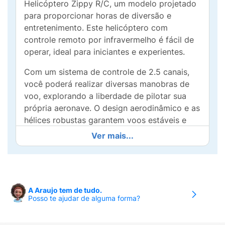
Helicóptero Zippy R/C, um modelo projetado
para proporcionar horas de diversão e
entretenimento. Este helicóptero com
controle remoto por infravermelho é fácil de
operar, ideal para iniciantes e experientes.
Com um sistema de controle de 2.5 canais,
você poderá realizar diversas manobras de
voo, explorando a liberdade de pilotar sua
própria aeronave. O design aerodinâmico e as
hélices robustas garantem voos estáveis e
precisos, enquanto a construção durável
Ver mais...
assegura resistência e longa vida útil.
Perfeito para presentes de aniversário ou
para os amantes de tecnologia, o Helicóptero
Zippy é mais do que apenas um brinquedo; é
A Araujo tem de tudo.
Posso te ajudar de alguma forma?
uma experiência que estimula a coordenação
motora e a concentração. Prepare-se para
voar alto e desfrutar de momentos