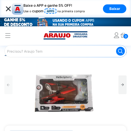
×
Baixe o APP e ganhe 5% OFF!
Baixar
cupom
Use o
APP5
na primeira compra
0
Araujo
Infantil
Brinquedos Infantis
Helicopter Ersy T