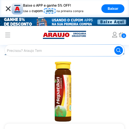
×
Baixe o APP e ganhe 5% OFF!
Baixar
cupom
Use o
APP5
na primeira compra
0
Araujo
Medicamentos
Remédio para o Estômago e Gastro