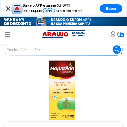
×
Baixe o APP e ganhe 5% OFF!
Baixar
cupom
Use o
APP5
na primeira compra
0
Araujo
Medicamentos
Remédio para o Estômago e Gastro