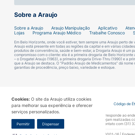
Sobre a Araujo
Sobre a Araujo
Araujo Manipulação
Aplicativo
Aten
Lojas
Programa Araujo Médico
Trabalhe Conosco
Em Belo Horizonte, onde você estiver, tem sempre uma Araujo perto de
Araujo está presente em todas as regiões da capital e em várias cidade
produtos de conveniência, saúde e bem-estar, a Drogaria Araujo é um pa
compromisso com o cliente: ela é a primeira drogaria de Belo Horizonte a
– o Drogatel Araujo (1963), a primeira drogaria Drive-Thru (1990) e a 
que a Araujo se destaca. O “Padrão Araujo de Medicamentos” dá nome
garantias de procedência, preço baixo, variedade e estoque.
Cookies:
O site da Araujo utiliza cookies
Termo de Uso
Portal da Privacidade
Covid-19
Código de É
para melhorar sua experiência e oferecer
serviços personalizados.
A Drogaria Araujo S/A informa que o seu site oficial corresponde ao e
marca. Para sua segurança recomendamos que não sejam realizadas com
Araujo S.A. Em caso de dúvidas, gentileza entrar em contato com (31)
Permitir
Dispensar
Razão Social: Drogaria Araujo S.A | CNPJ: 17.256.512.0001-16 | Endere