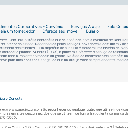
dimentos Corporativos - Convênio
Serviços Araujo
Fale Cono
Seja um fornecedor
Ofereça seu imóvel
Bulário
 você. Com uma história centenária que se confunde com a evolução de Belo Hori
s do interior do estado. Reconhecida pelos serviços inovadores e com um mix de 
trimônio dos mineiros. Essa trajetória de sucesso é também uma história de pion
 oferecer o plantão 24 horas (1933), a primeira a oferecer o serviço de telemarke
primeira rede a implantar o modelo drugstore. Na área de medicamentos, também nã
 novo para uma confiança antiga: de que na Araujo você sempre encontra medi
tica e Conduta
ndereço www.araujo.com.br, não reconhecendo qualquer outro que utilize indevid
pras em sites desconhecidos que se utilizem de forma fraudulenta da marca d
 3270-5000.
ço: Rua Curitiba 327 - Centro - CEP: 30170-120 - Belo Horizonte - MG | Telefon