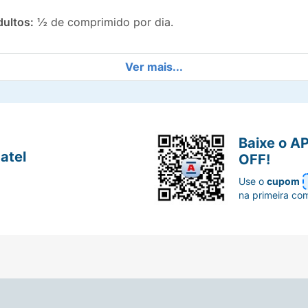
ultos:
½ de comprimido por dia.
Ver mais...
Baixe o A
atel
OFF!
Use o
cupom
na primeira co