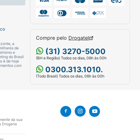
sco
Compre pelo
Drogatel
zonte, a
milhares de
(31) 3270-5000
eirismo e
ting do Brasil
(BH e Região) Todos os dias, 06h às 00h
o é de hoje
camentos com
0300.313.1010.
(Todo Brasil) Todos os dias, 06h às 00h
amente da sua
a Drogaria
es: