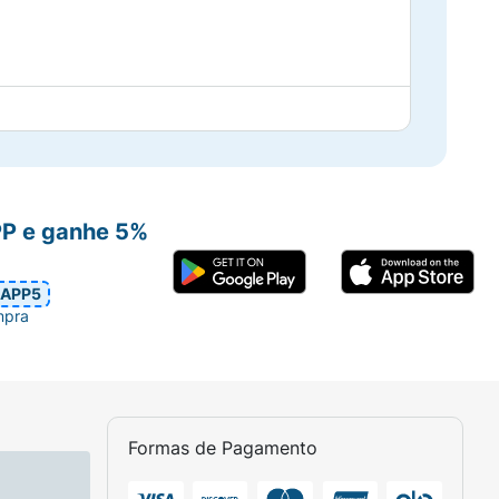
PP e ganhe 5%
APP5
mpra
Formas de Pagamento