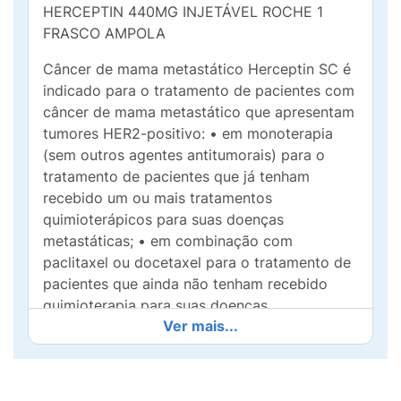
HERCEPTIN 440MG INJETÁVEL ROCHE 1
FRASCO AMPOLA
Câncer de mama metastático Herceptin SC é
indicado para o tratamento de pacientes com
câncer de mama metastático que apresentam
tumores HER2-positivo: • em monoterapia
(sem outros agentes antitumorais) para o
tratamento de pacientes que já tenham
recebido um ou mais tratamentos
quimioterápicos para suas doenças
metastáticas; • em combinação com
paclitaxel ou docetaxel para o tratamento de
pacientes que ainda não tenham recebido
quimioterapia para suas doenças
Ver mais...
metastáticas. Câncer de mama inicial
Herceptin SC é indicado para o tratamento de
pacientes com câncer de mama inicial HER2-
positivo: • após cirurgia, quimioterapia