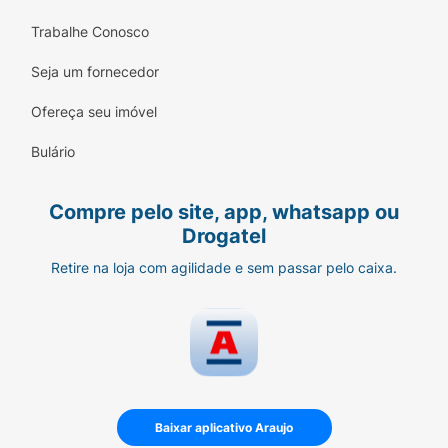
você é ou não candidato ao tratamento com
Trabalhe Conosco
Herceptin SC e fornecerá as explicações de
que você necessitar sobre a atividade deste
Seja um fornecedor
medicamento. O tempo médio para verificar
se a ação de Herceptin SC está sendo eficaz
Ofereça seu imóvel
depende do tratamento que foi prescrito pelo
Bulário
seu médico, das características do seu
organismo e da doença.
Compre pelo site, app, whatsapp ou
Drogatel
Retire na loja com agilidade e sem passar pelo caixa.
Baixar aplicativo Araujo