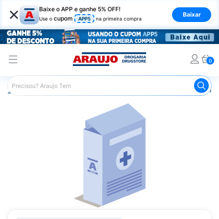
×
Baixe o APP e ganhe 5% OFF!
Baixar
cupom
Use o
APP5
na primeira compra
0
Araujo
Medicamentos
Medicamentos Especiais
Onco