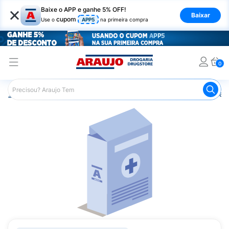
×
Baixe o APP e ganhe 5% OFF!
Baixar
cupom
Use o
APP5
na primeira compra
0
Araujo
Medicamentos
Saúde dos Olhos
Colírio para 