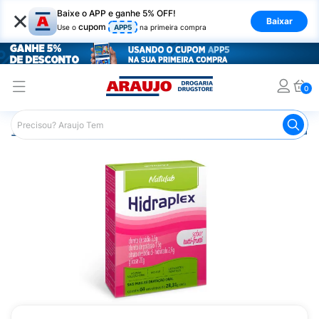
×
Baixe o APP e ganhe 5% OFF!
Baixar
cupom
Use o
APP5
na primeira compra
0
Araujo
Medicamentos
Remédio para o Estômago e Gastro