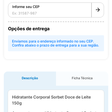
Informe seu CEP
Opções de entrega
Enviamos para o endereço informado no seu CEP.
Confira abaixo o prazo de entrega para a sua região.
Descrição
Ficha Técnica
Hidratante Corporal Sorbet Doce de Leite
150g