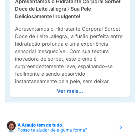
Apresentamos o Hidratante Corporal Sorbet
Doce de Leite .allegra.: Sua Pele
Deliciosamente Indulgente!
Apresentamos o Hidratante Corporal Sorbet
Doce de Leite .allegra., a fusão perfeita entre
hidratação profunda e uma experiência
sensorial inesquecível. Com sua textura
inovadora de sorbet, este creme é
surpreendentemente leve, espalhando-se
facilmente e sendo absorvido
instantaneamente pela pele, sem deixar
resíduos oleosos.
Ver mais...
O aroma irresistível do verdadeiro doce de
leite e caramelo cremoso envolve o corpo,
proporcionando um perfume duradouro e
delicioso que transforma sua rotina de
A Araujo tem de tudo.
Posso te ajudar de alguma forma?
cuidado em um momento de puro prazer.
Formulado para o cuidado diário, este