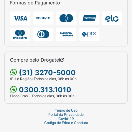
Formas de Pagamento
Compre pelo
Drogatel
(31) 3270-5000
(BH e Região) Todos os dias, 06h às 00h
0300.313.1010
(Todo Brasil) Todos os dias, 06h às 00h
Termo de Uso
Portal da Privacidade
Covid-19
Código de Ética e Conduta