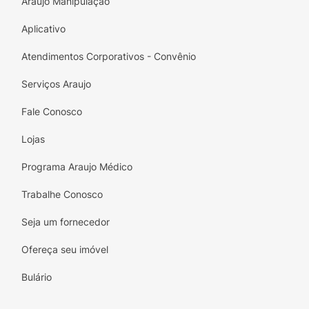
Araujo Manipulação
amigo em perfeito estado! Proporcione
Aplicativo
conforto e proteção para aventuras ao ar
livre. Adquira o seu e cuide da saúde do seu
Atendimentos Corporativos - Convênio
pet com amor!
Serviços Araujo
Fale Conosco
Lojas
Programa Araujo Médico
Trabalhe Conosco
Seja um fornecedor
Ofereça seu imóvel
Bulário