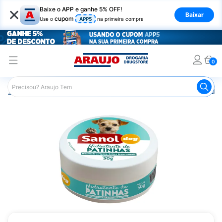
×
Baixe o APP e ganhe 5% OFF!
Baixar
cupom
Use o
APP5
na primeira compra
0
Araujo
Beleza e Cuidados
Cuidado com os Pés
Hidra