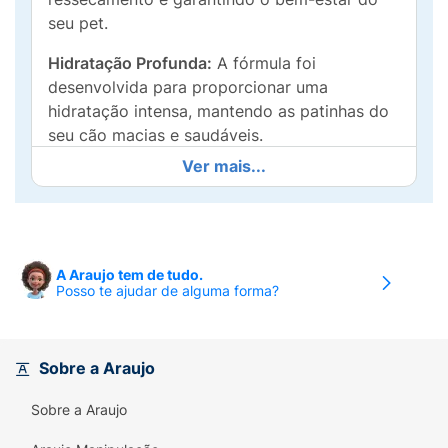
seu pet.
Hidratação Profunda:
A fórmula foi
desenvolvida para proporcionar uma
hidratação intensa, mantendo as patinhas do
seu cão macias e saudáveis.
Ver mais...
Evita o Ressecamento: Ativo contra
rachaduras e ressecamento, ele ajuda a
proteger as patinhas durante passeios em
superfícies rugosas ou quentes.
A Araujo tem de tudo.
Fácil Aplicação:
Com textura leve, é simples
Posso te ajudar de alguma forma?
de aplicar e absorve rapidamente, garantindo
que seu pet não sinta desconforto durante o
uso.
Sobre a Araujo
Seu cão merece o melhor cuidado. Use o
Sobre a Araujo
Hidratante de Patinhas Sanol Dog
regularmente e mantenha as patinhas do seu