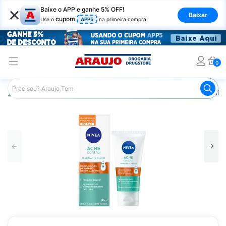
×
Baixe o APP e ganhe 5% OFF!
Baixar
cupom
Use o
APP5
na primeira compra
0
Araujo
Beleza e Cuidados
Cuidado com o Corpo
Hid