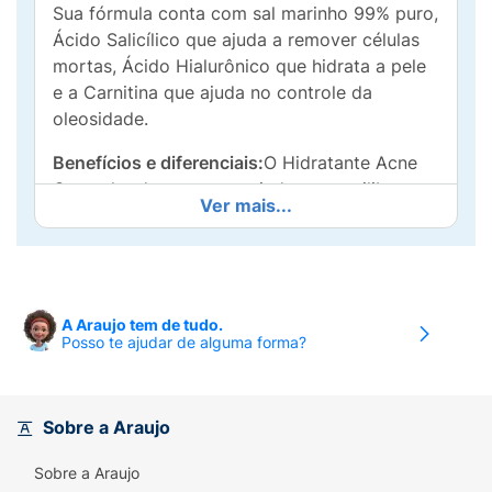
Sua fórmula conta com sal marinho 99% puro,
Ácido Salicílico que ajuda a remover células
mortas, Ácido Hialurônico que hidrata a pele
e a Carnitina que ajuda no controle da
oleosidade.
Benefícios e diferenciais:
O Hidratante Acne
Control reduz a acne e ajuda a reequilibrar a
Ver mais...
pele de 5 maneiras:Ajuda a combater 99% da
bactéria causadora da acne.Controla a
oleosidade e proporciona efeito matte.Com
ácido salicílico que ajuda a remover células
mortas.Ajuda a reduzir a vermelhidão e a
A Araujo tem de tudo.
Posso te ajudar de alguma forma?
irritação causada pela acne.Sensação de pele
hidratada. Bactéria testada: Cutibacterium
acnes.
Sobre a Araujo
Como usar:
Aplique diariamente no rosto
limpo.
Sobre a Araujo