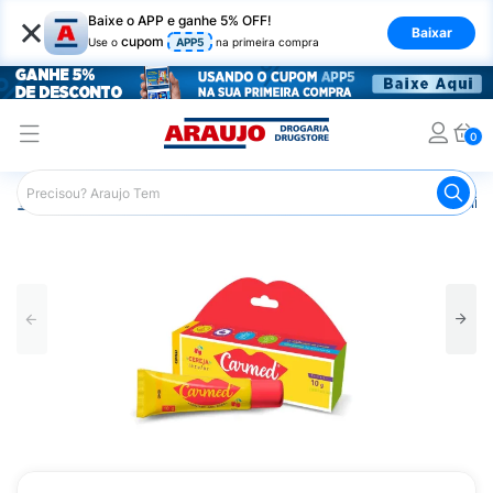
×
Baixe o APP e ganhe 5% OFF!
Baixar
cupom
Use o
APP5
na primeira compra
0
Araujo
Beleza e Cuidados
Cuidado com o Corpo
Hid