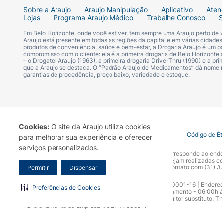
É especialmente útil para quem:
Sobre a Araujo
Araujo Manipulação
Aplicativo
Aten
Lojas
Programa Araujo Médico
Trabalhe Conosco
Trabalha em ambientes com ar-condicion
Em Belo Horizonte, onde você estiver, tem sempre uma Araujo perto de
Araujo está presente em todas as regiões da capital e em várias cidade
Se expõe ao vento, sol ou frio com frequê
produtos de conveniência, saúde e bem-estar, a Drogaria Araujo é um pa
compromisso com o cliente: ela é a primeira drogaria de Belo Horizonte a
– o Drogatel Araujo (1963), a primeira drogaria Drive-Thru (1990) e a 
que a Araujo se destaca. O “Padrão Araujo de Medicamentos” dá nome
Tem tendência a lábios rachados ou sensív
garantias de procedência, preço baixo, variedade e estoque.
Usa maquiagem e deseja manter a região 
Pode ser usado por crianças?
Cookies:
O site da Araujo utiliza cookies
Termo de Uso
Portal da Privacidade
Covid-19
Código de É
Sim, embora o produto não seja rotulado es
para melhorar sua experiência e oferecer
serviços personalizados.
crianças
, especialmente aquelas que aprese
A Drogaria Araujo S/A informa que o seu site oficial corresponde ao e
marca. Para sua segurança recomendamos que não sejam realizadas com
Araujo S.A. Em caso de dúvidas, gentileza entrar em contato com (31)
Permitir
Dispensar
Em crianças pequenas (abaixo de 6 anos), r
Razão Social: Drogaria Araujo S.A | CNPJ: 17.256.512.0001-16 | Endere
Preferências de Cookies
0300.313.1010 e (31) 3270-5000 Horário de funcionamento - 06:00h à
Composição do Hidratante Labial N
10.965 | Yasmin Silva Alvarenga – CRF 52.584 - Consultor substituto: T
Funcionamento da Empresa (AFE): 7.16355-1
A fórmula é rica em
ingredientes naturais e