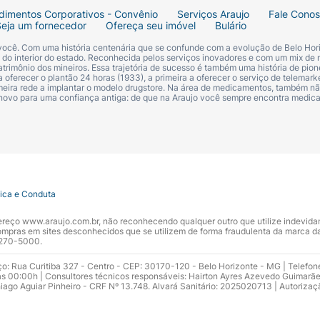
dimentos Corporativos - Convênio
Serviços Araujo
Fale Cono
Seja um fornecedor
Ofereça seu imóvel
Bulário
ado;
 você. Com uma história centenária que se confunde com a evolução de Belo Hori
s do interior do estado. Reconhecida pelos serviços inovadores e com um mix de 
ncia;
trimônio dos mineiros. Essa trajetória de sucesso é também uma história de pion
 oferecer o plantão 24 horas (1933), a primeira a oferecer o serviço de telemarke
primeira rede a implantar o modelo drugstore. Na área de medicamentos, também nã
 novo para uma confiança antiga: de que na Araujo você sempre encontra medi
eis;
dos lábios bem cuidada.
tica e Conduta
pecificamente como “infantil”, sua
fórmula segura e dermat
ntam lábios sensíveis ou ressecados.
ndereço www.araujo.com.br, não reconhecendo qualquer outro que utilize indevid
pras em sites desconhecidos que se utilizem de forma fraudulenta da marca d
 3270-5000.
ecomenda-se aplicar sob supervisão de um adulto para evit
ço: Rua Curitiba 327 - Centro - CEP: 30170-120 - Belo Horizonte - MG | Telefon
s 00:00h | Consultores técnicos responsáveis: Hairton Ayres Azevedo Guimarã
ivea Original
hiago Aguiar Pinheiro - CRF Nº 13.748. Alvará Sanitário: 2025020713 | Autorizaç
 seguros
, com destaque para: