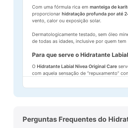
Com uma fórmula rica em
manteiga de karit
proporcionar
hidratação profunda por até 2
vento, calor ou exposição solar.
Dermatologicamente testado, sem óleo miner
de todas as idades, inclusive por quem tem p
Para que serve o Hidratante Labia
O
Hidratante Labial Nivea Original Care
serv
com aquela sensação de “repuxamento” 
Ele também ajuda a
prevenir feridas e fissu
da região, deixando os lábios mais
macios, 
Como usar o hidratante labial da 
Perguntas Frequentes do Hidra
A aplicação é simples, rápida e pode ser fe