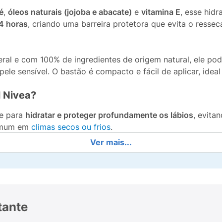
é
,
óleos naturais (jojoba e abacate)
e
vitamina E
, esse hidr
4 horas
, criando uma barreira protetora que evita o resse
al e com 100% de ingredientes de origem natural, ele po
ele sensível. O bastão é compacto e fácil de aplicar, ideal
l Nivea?
e para
hidratar e proteger profundamente os lábios
, evita
comum em
climas secos ou frios
.
Ver mais...
ras
, que podem surgir quando os lábios estão muito secos,
saudáveis e com toque suave
.
Nivea?
tante
ita sempre que necessário: