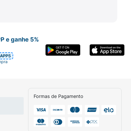
PP e ganhe 5%
APP5
mpra
arca com a sustentabilidade.
Formas de Pagamento
lquer tipo de dependência ou prejuízo à
bios hidratados e protegidos de forma