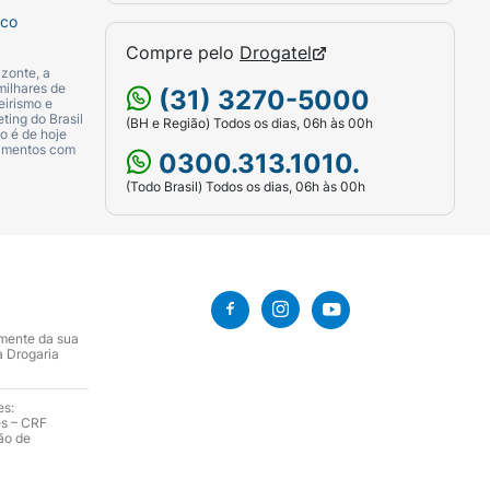
sco
Compre pelo
Drogatel
zonte, a
milhares de
(31) 3270-5000
eirismo e
ting do Brasil
(BH e Região) Todos os dias, 06h às 00h
o é de hoje
camentos com
0300.313.1010.
(Todo Brasil) Todos os dias, 06h às 00h
ologicamente testada permite o uso por
amente da sua
a Drogaria
ar ingestão acidental.
es:
es – CRF
ão de