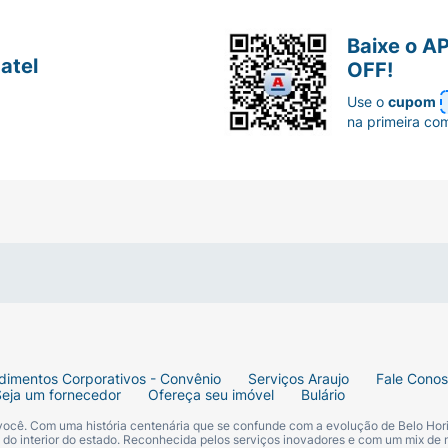
nte: proteção dos pigmentos contra o desbotamento.
Baixe o A
atel
OFF!
natural contra a ação da radiação solar.
Use o
cupom
na primeira co
a oxidação dos pigmentos, mantendo as cores vivas e brilh
olágeno e elastina, para manter a estrutura da pele e pres
s o banho e sempre que desejar, massageando suavemente.
dimentos Corporativos - Convênio
Serviços Araujo
Fale Cono
Seja um fornecedor
Ofereça seu imóvel
Bulário
 você. Com uma história centenária que se confunde com a evolução de Belo Hori
m animal e finalizado sem testes em animais.
s do interior do estado. Reconhecida pelos serviços inovadores e com um mix de 