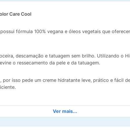
olor Care Cool
 possui fórmula 100% vegana e óleos vegetais que oferec
coceira, descamação e tatuagem sem brilho. Utilizando o H
revine o ressecamento da pele e da tatuagem.
 por isso pede um creme hidratante leve, prático e fácil 
ciente.
Ver mais...
ante e suavizante da pele.