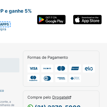
PP e ganhe 5%
APP5
mpra
antes.
ervar os traços originais do desenho.
Formas de Pagamento
 Pode ser usado em todo o corpo.
sco
Compre pelo
Drogatel
zonte, a
milhares de