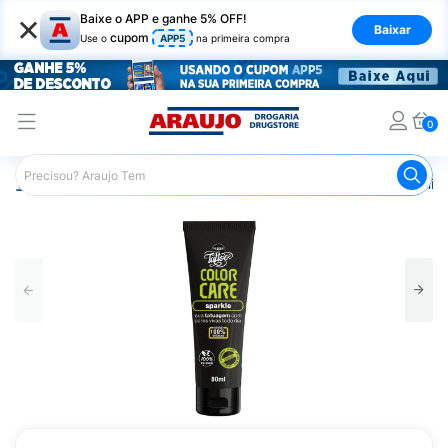
×
Baixe o APP e ganhe 5% OFF!
Baixar
cupom
Use o
APP5
na primeira compra
0
Araujo
Beleza e Cuidados
Cuidado com o Corpo
Hid