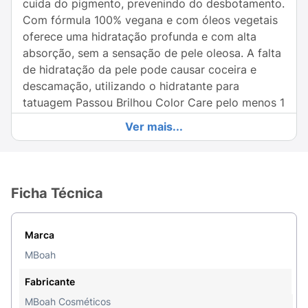
cuida do pigmento, prevenindo do desbotamento.
Com fórmula 100% vegana e com óleos vegetais
oferece uma hidratação profunda e com alta
absorção, sem a sensação de pele oleosa. A falta
de hidratação da pele pode causar coceira e
descamação, utilizando o hidratante para
tatuagem Passou Brilhou Color Care pelo menos 1
vez ao dia você previne o ressecamento da pele
Ver mais...
e da tatuagem.
A pele tatuada geralmente é mais ressecada, por
isso pede um creme hidratante leve, prático e
Ficha Técnica
fácil de espalhar, com rápida absorção, sem
oleosidade e que ofereça uma hidratação
Marca
eficiente.
MBoah
Ativos e suas ações:
Fabricante
MBoah Cosméticos