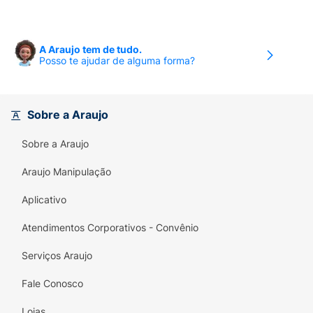
banho e sempre que desejar, massageando
suavemente. Pode ser usado em todo o corpo.
A Araujo tem de tudo.
DERMOCOSMÉTICO SEGURO.
Posso te ajudar de alguma forma?
100% VEGANO: sem matérias-primas de origem
animal e finalizado sem testes em animais.
Sobre a Araujo
NÃO CONTÉM: PARABENOS, PETROLATOS,
Sobre a Araujo
CORANTES e FORMOL.
Araujo Manipulação
DERMATOLOGICAMENTE TESTADO. PRODUTO
SUSTENTÁVEL: o cuidado com a pele também
Aplicativo
pode ser consciente.
Atendimentos Corporativos - Convênio
Uso de ativos 100% naturais e biocompatíveis.
Serviços Araujo
Fale Conosco
Lojas