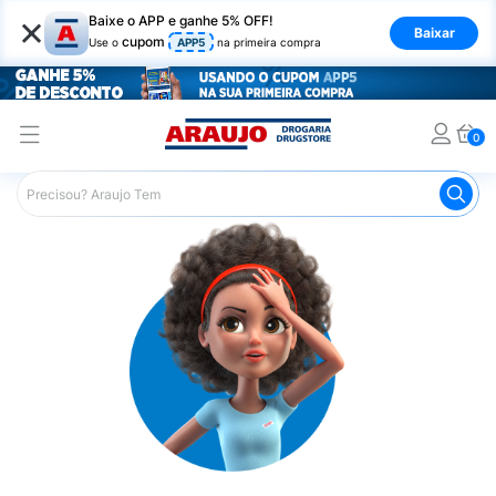
×
Baixe o APP e ganhe 5% OFF!
Baixar
cupom
Use o
APP5
na primeira compra
0