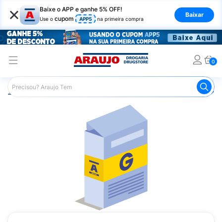
×
Baixe o APP e ganhe 5% OFF!
Baixar
cupom
Use o
APP5
na primeira compra
0
Araujo
Medicamentos
Remédio para Pele e Mucosa