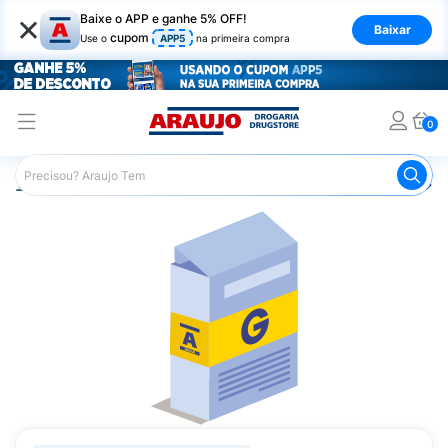
×
Baixe o APP e ganhe 5% OFF!
Baixar
cupom
Use o
APP5
na primeira compra
0
Araujo
Medicamentos
Remédio para Pele e Mucosa