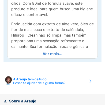
cílios. Com 80ml de fórmula suave, este
produto é ideal para quem busca uma higiene
eficaz e confortável.
Enriquecida com extrato de aloe vera, óleo de
flor de malaleuca e extrato de calêndula,
HiluropT Clean não só limpa, mas também
proporciona uma sensação refrescante e
calmante. Sua formulação hipoalergênica e
com pH neutro garante que até os olhos mais
Ver mais...
sensíveis possam ser cuidados sem
preocupações.
Ideal para uso diário, este produto é livre de
parabenos e corantes artificiais, tornando-se
A Araujo tem de tudo.
Posso te ajudar de alguma forma?
uma opção segura para todos. Adultos e
crianças podem se beneficiar de sua ação,
promovendo a limpeza de impurezas e a
manutenção do bem-estar ocular.
Sobre a Araujo