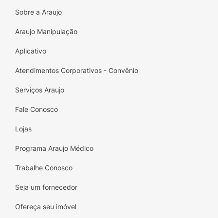
Incorpore HiluropT Clean à sua rotina de
Sobre a Araujo
cuidados e desfrute de um olhar saudável e
Araujo Manipulação
revitalizado. Compre agora e descubra como
é simples proteger e cuidar dos seus olhos
Aplicativo
com esta espuma prática e eficiente!
Atendimentos Corporativos - Convênio
Serviços Araujo
Fale Conosco
Lojas
Programa Araujo Médico
Trabalhe Conosco
Seja um fornecedor
Ofereça seu imóvel