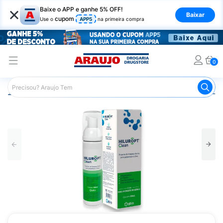
×
Baixe o APP e ganhe 5% OFF!
Baixar
cupom
Use o
APP5
na primeira compra
0
Araujo
Beleza e Cuidados
Cuidados com o Rosto
Lim