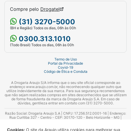
Compre pelo
Drogatel
(31) 3270-5000
(BH e Região) Todos os dias, 06h às 00h
0300.313.1010
(Todo Brasil) Todos os dias, 06h às 00h
Termo de Uso
Portal da Privacidade
Covid-19
Código de Ética e Conduta
A Drogaria Araujo S/A informa que o seu site oficial corresponde ao
endereço www.araujo.com.br, não reconhecendo qualquer outro que
utilize indevidamente da sua marca. Para sua segurança recomendamos
que não sejam realizadas compras em sites desconhecidos que se utilizem
de forma fraudulenta da marca da Drogaria Araujo S.A. Em caso de
dúvidas, gentileza entrar em contato com (31) 3270-5000.
Razão Social: Drogaria Araujo S.A | CNPJ: 17.256.512.0001-16 | Endereço:
Rua Curitiba 327 - Centro - CEP: 30170-120 - Belo Horizonte - MG |
Telefones: 0300.313.1010 e (31) 3270-5000 Horário de funcionamento -
06:00h às 00:00h | Consultores técnicos responsáveis: Hairton Ayres
Cookies:
O site da Araujo utiliza cookies para melhorar sua
Azevedo Guimarães – CRF 10.965 | Yasmin Silva Alvarenga – CRF 52.584 -