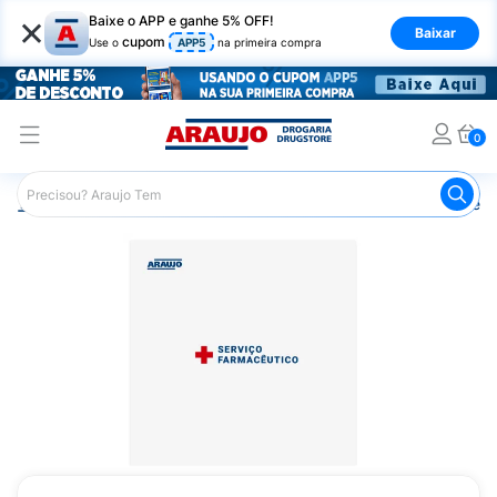
×
Baixe o APP e ganhe 5% OFF!
Baixar
cupom
Use o
APP5
na primeira compra
0
Araujo
Saúde e Bem Estar
Serviços de Saúde
Hipert