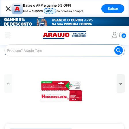
×
Baixe o APP e ganhe 5% OFF!
Baixar
cupom
Use o
APP5
na primeira compra
0
Araujo
Infantil
Troca de Fraldas
Pomada para Assadu