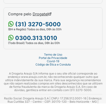
Compre pelo
Drogatel
(31) 3270-5000
(BH e Região) Todos os dias, 06h às 00h
0300.313.1010
(Todo Brasil) Todos os dias, 06h às 00h
Termo de Uso
Portal da Privacidade
Covid-19
Código de Ética e Conduta
A Drogaria Araujo S/A informa que o seu site oficial corresponde ao
endereço www.araujo.com.br, não reconhecendo qualquer outro que
utilize indevidamente da sua marca. Para sua segurança recomendamos
que não sejam realizadas compras em sites desconhecidos que se utilizem
de forma fraudulenta da marca da Drogaria Araujo S.A. Em caso de
dúvidas, gentileza entrar em contato com (31) 3270-5000.
Razão Social: Drogaria Araujo S.A | CNPJ: 17.256.512.0001-16 | Endereço:
Rua Curitiba 327 - Centro - CEP: 30170-120 - Belo Horizonte - MG |
Telefones: 0300.313.1010 e (31) 3270-5000 Horário de funcionamento -