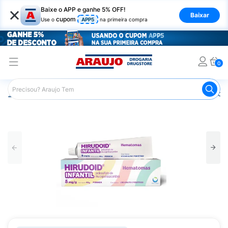
×
Baixe o APP e ganhe 5% OFF!
Baixar
cupom
Use o
APP5
na primeira compra
0
Araujo
Medicamentos
Mais Medicamentos
Hirudoid