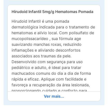
Hirudoid Infantil 5mg/g Hematomas Pomada
Hirudoid Infantil é uma pomada
dermatológica indicada para o tratamento de
hematomas e alívio local. Com polisulfato de
mucopolissacarídeo , sua fórmula age
suavizando manchas roxas, reduzindo
inflamações e aliviando desconfortos
associados aos traumas da pele.
Desenvolvido com segurança para uso
pediátrico e adulto, é ideal para tratar
machucados comuns do dia a dia de forma
rápida e eficaz. Aplique com facilidade e
favoreça a recuperação da área lesionada,
proporcionando cuidado e conforto para
Ver mais...
toda a família. Confie em Hirudoid Infantil
para uma pele protegida e saudável!