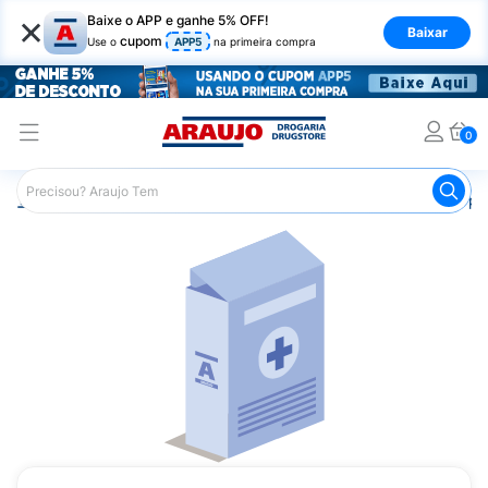
×
Baixe o APP e ganhe 5% OFF!
Baixar
cupom
Use o
APP5
na primeira compra
0
Araujo
Medicamentos
Saúde do Homem
Remédio par