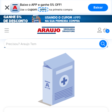
×
Baixe o APP e ganhe 5% OFF!
Baixar
cupom
Use o
APP5
na primeira compra
0
Araujo
Medicamentos
Mais Medicamentos
Hormoski