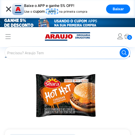
×
Baixe o APP e ganhe 5% OFF!
Baixar
cupom
Use o
APP5
na primeira compra
0
Araujo
Mercado
Alimentos Congelados e de Geladeira