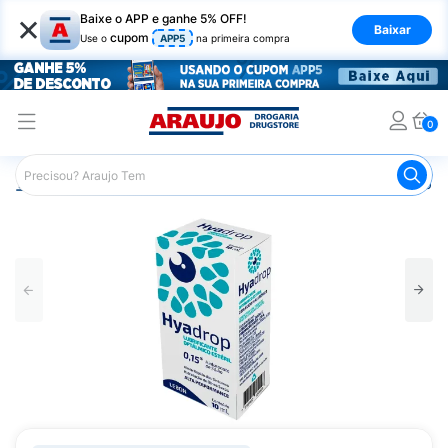
×
Baixe o APP e ganhe 5% OFF!
Baixar
cupom
Use o
APP5
na primeira compra
0
Araujo
Medicamentos
Saúde dos Olhos
Colírio Lubri