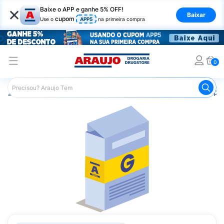
×
Baixe o APP e ganhe 5% OFF!
Baixar
cupom
Use o
APP5
na primeira compra
0
Araujo
Medicamentos
Saúde dos Ossos
Remédio pa