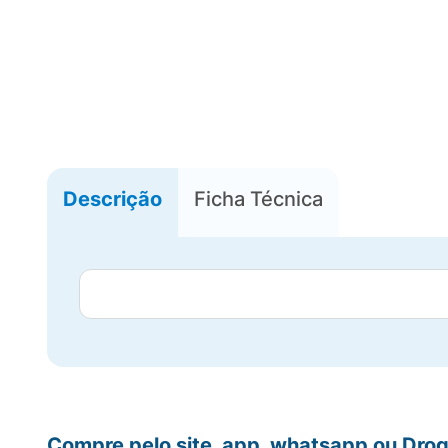
Descrição
Ficha Técnica
Compre pelo site, app, whatsapp ou Drog