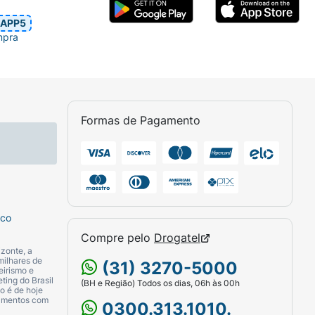
APP5
mpra
Formas de Pagamento
sco
Compre pelo
Drogatel
zonte, a
milhares de
(31) 3270-5000
eirismo e
ting do Brasil
(BH e Região) Todos os dias, 06h às 00h
o é de hoje
camentos com
0300.313.1010.